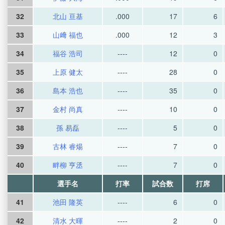
32
北山 亘基
.000
17
6
33
山﨑 福也
.000
12
3
34
福谷 浩司
----
12
0
35
上原 健太
----
28
0
36
島本 浩也
----
35
0
37
金村 尚真
----
10
0
38
孫 易磊
----
5
0
39
古林 睿煬
----
7
0
40
畔柳 亨丞
----
7
0
選手名
打率
試合数
打席
41
池田 隆英
----
6
0
42
清水 大暉
----
2
0