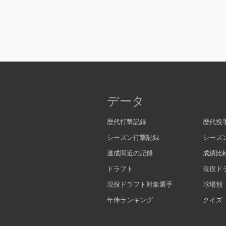
データ
歴代打撃記録
歴代投
シーズン打撃記録
シーズ
達成間近の記録
成績比
ドラフト
現役ド
現役ドラフト対象選手
球場別
年俸ランキング
クイズ