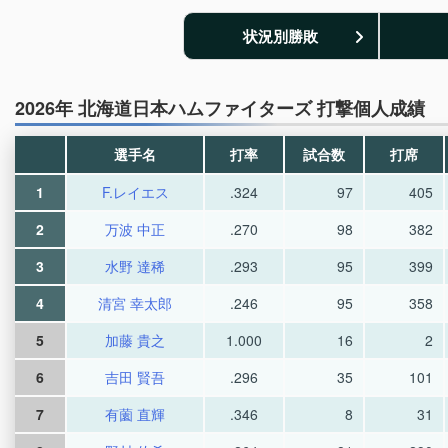
状況別勝敗
2026年 北海道日本ハムファイターズ 打撃個人成績
選手名
打率
試合数
打席
1
F.レイエス
.324
97
405
2
万波 中正
.270
98
382
3
水野 達稀
.293
95
399
4
清宮 幸太郎
.246
95
358
5
加藤 貴之
1.000
16
2
6
吉田 賢吾
.296
35
101
7
有薗 直輝
.346
8
31