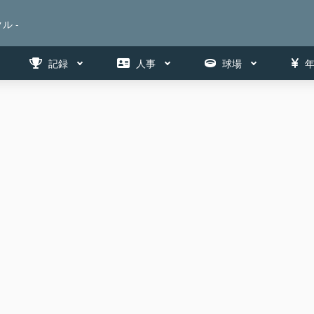
ル -
記録
人事
球場