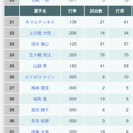
選手名
打率
試合数
打席
21
A.マルティネス
.139
21
41
22
上川畑 大悟
.206
14
34
23
清水 優心
.125
21
37
24
五十幡 亮汰
.203
76
70
25
山縣 秀
.182
41
59
26
エドポロ ケイン
.000
4
10
27
梅林 優貴
.000
2
5
28
福島 蓮
.000
13
5
29
柴田 獅子
.000
6
2
30
常谷 拓輝
.000
3
9
31
伊藤 大海
.000
19
6