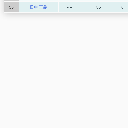
55
田中 正義
----
35
0