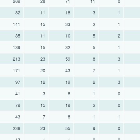
269
28
71
11
0
82
11
18
3
1
141
15
33
2
1
85
11
16
5
2
139
15
32
5
1
213
23
59
8
3
171
20
43
7
1
97
12
19
2
3
41
3
8
1
0
79
15
19
2
0
43
7
8
1
1
236
23
55
9
0
13
1
1
0
0