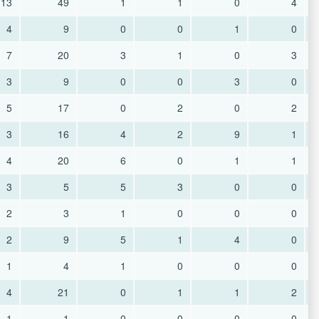
13
49
1
1
0
4
4
9
0
0
1
0
7
20
3
1
0
3
3
9
0
0
3
0
5
17
0
2
0
2
3
16
4
2
9
1
4
20
6
0
1
1
3
5
5
3
0
0
2
3
1
0
0
0
2
9
5
1
4
0
1
4
1
0
0
0
4
21
0
1
1
2
1
1
0
0
0
0