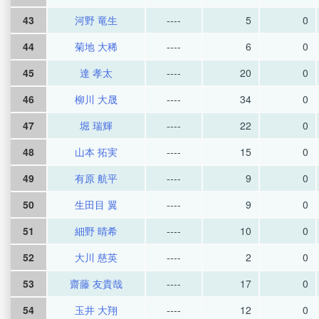
43
河野 竜生
----
5
0
44
菊地 大稀
----
6
0
45
達 孝太
----
20
0
46
柳川 大晟
----
34
0
47
堀 瑞輝
----
22
0
48
山本 拓実
----
15
0
49
有原 航平
----
9
0
50
生田目 翼
----
9
0
51
細野 晴希
----
10
0
52
大川 慈英
----
2
0
53
齋藤 友貴哉
----
17
0
54
玉井 大翔
----
12
0