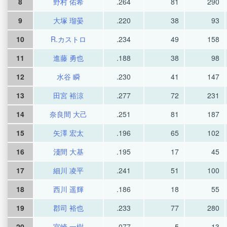
8
野村 佑希
.264
81
290
9
大塚 瑠晏
.220
38
93
10
R.カストロ
.234
49
158
11
進藤 勇也
.188
38
98
12
水谷 瞬
.230
41
147
13
田宮 裕涼
.277
72
231
14
奈良間 大己
.251
81
187
15
矢澤 宏太
.196
65
102
16
淺間 大基
.195
17
45
17
細川 凌平
.241
51
100
18
西川 遥輝
.186
18
55
19
郡司 裕也
.233
77
280
20
宮崎 一樹
.077
5
13