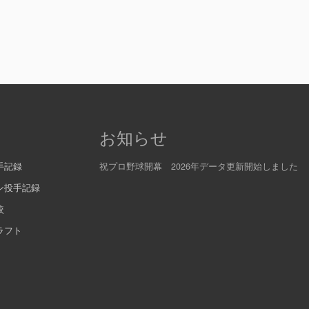
お知らせ
手記録
祝プロ野球開幕 2026年データ更新開始しました
ン投手記録
較
ラフト