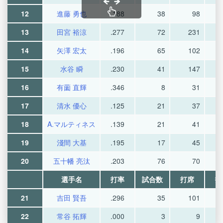
12
進藤 勇也
.188
38
98
13
田宮 裕涼
.277
72
231
14
矢澤 宏太
.196
65
102
15
水谷 瞬
.230
41
147
16
有薗 直輝
.346
8
31
17
清水 優心
.125
21
37
18
A.マルティネス
.139
21
41
19
淺間 大基
.195
17
45
20
五十幡 亮汰
.203
76
70
選手名
打率
試合数
打席
打
21
吉田 賢吾
.296
35
101
22
常谷 拓輝
.000
3
9