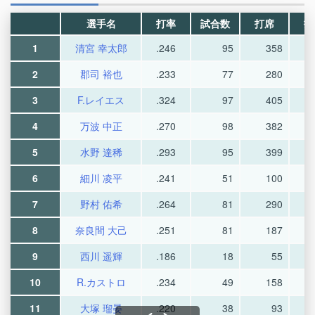
選手名
打率
試合数
打席
打
1
清宮 幸太郎
.246
95
358
2
郡司 裕也
.233
77
280
3
F.レイエス
.324
97
405
4
万波 中正
.270
98
382
5
水野 達稀
.293
95
399
6
細川 凌平
.241
51
100
7
野村 佑希
.264
81
290
8
奈良間 大己
.251
81
187
9
西川 遥輝
.186
18
55
10
R.カストロ
.234
49
158
11
大塚 瑠晏
.220
38
93