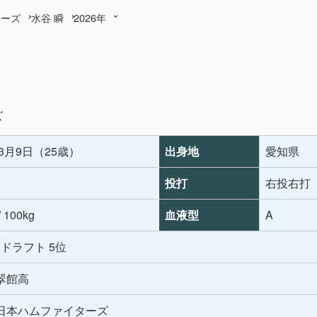
ターズ
水谷 瞬
2026年
ズ
年3月9日（25歳）
出身地
愛知県
投打
右投右打
/ 100kg
血液型
A
年 ドラフト 5位
翠館高
日本ハムファイターズ