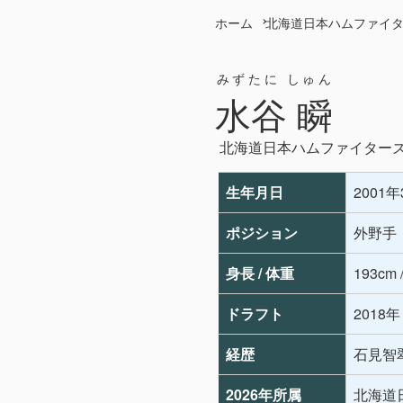
ホーム
北海道日本ハムファイ
みずたに しゅん
水谷 瞬
北海道日本ハムファイター
生年月日
2001
ポジション
外野手
身長 / 体重
193cm 
ドラフト
2018
経歴
石見智
2026年所属
北海道