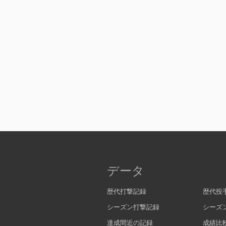
データ
歴代打撃記録
歴代投
シーズン打撃記録
シーズ
達成間近の記録
成績比