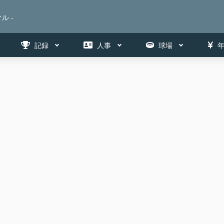
ル -
記録
人事
球場