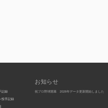
お知らせ
手記録
祝プロ野球開幕 2026年データ更新開始しました
ン投手記録
較