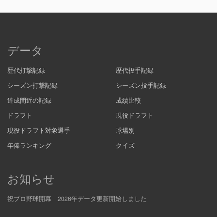
データ
歴代打撃記録
歴代投手記録
シーズン打撃記録
シーズン投手記録
達成間近の記録
成績比較
ドラフト
現役ドラフト
現役ドラフト対象選手
球場別
年俸ランキング
クイズ
お知らせ
祝プロ野球開幕 2026年データ更新開始しました