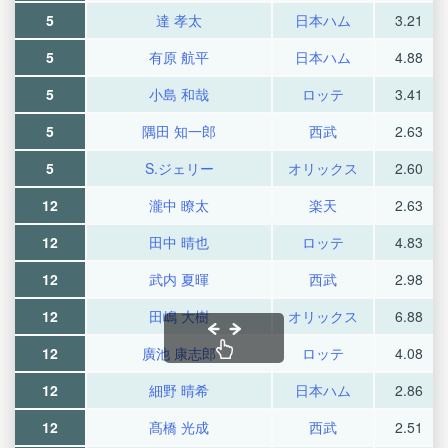
5
達 孝太
日本ハム
3.21
5
有原 航平
日本ハム
4.88
5
小島 和哉
ロッテ
3.41
5
隅田 知一郎
西武
2.63
5
S.ジェリー
オリックス
2.60
12
瀧中 瞭太
楽天
2.63
12
田中 晴也
ロッテ
4.83
12
武内 夏暉
西武
2.98
12
田嶋 大樹
オリックス
6.88
12
廣池 康志郎
ロッテ
4.08
12
細野 晴希
日本ハム
2.86
12
髙橋 光成
西武
2.51