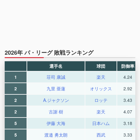
2026年 パ・リーグ 敗戦ランキング
選手名
球団
防御率
1
荘司 康誠
楽天
4.24
2
九里 亜蓮
オリックス
2.92
2
A.ジャクソン
ロッテ
3.43
2
古謝 樹
楽天
4.07
5
伊藤 大海
日本ハム
3.18
5
渡邉 勇太朗
西武
3.33