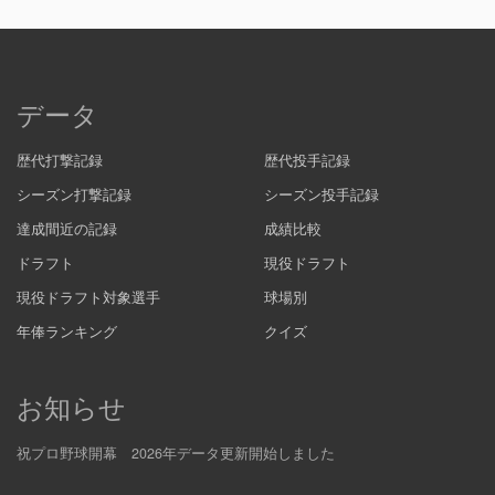
データ
歴代打撃記録
歴代投手記録
シーズン打撃記録
シーズン投手記録
達成間近の記録
成績比較
ドラフト
現役ドラフト
現役ドラフト対象選手
球場別
年俸ランキング
クイズ
お知らせ
祝プロ野球開幕 2026年データ更新開始しました