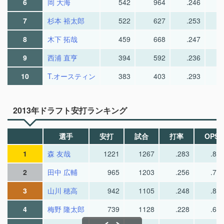
6
岡 大海
542
964
.246
7
杉本 裕太郎
522
627
.253
8
木下 拓哉
459
668
.247
9
西浦 直亨
394
592
.236
10
T.オースティン
383
403
.293
2013年ドラフト安打ランキング
選手
安打
試合
打率
OPS
1
森 友哉
1221
1267
.283
.81
2
田中 広輔
965
1203
.256
.71
3
山川 穂高
942
1105
.248
.86
4
梅野 隆太郎
739
1128
.228
.61