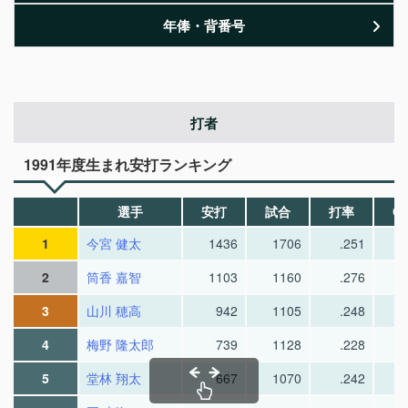
年俸・背番号
打者
1991年度生まれ安打ランキング
選手
安打
試合
打率
O
1
今宮 健太
1436
1706
.251
2
筒香 嘉智
1103
1160
.276
3
山川 穂高
942
1105
.248
4
梅野 隆太郎
739
1128
.228
5
堂林 翔太
667
1070
.242