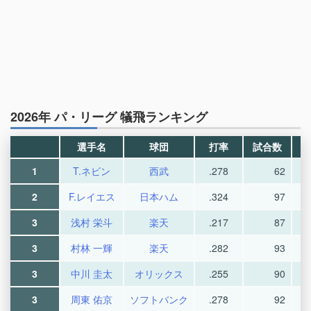
2026年 パ・リーグ 犠飛ランキング
選手名
球団
打率
試合数
1
T.ネビン
西武
.278
62
2
F.レイエス
日本ハム
.324
97
3
浅村 栄斗
楽天
.217
87
3
村林 一輝
楽天
.282
93
3
中川 圭太
オリックス
.255
90
3
周東 佑京
ソフトバンク
.278
92