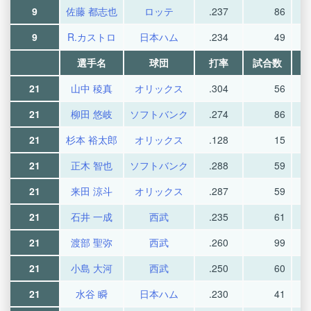
9
佐藤 都志也
ロッテ
.237
86
9
R.カストロ
日本ハム
.234
49
選手名
球団
打率
試合数
21
山中 稜真
オリックス
.304
56
21
柳田 悠岐
ソフトバンク
.274
86
21
杉本 裕太郎
オリックス
.128
15
21
正木 智也
ソフトバンク
.288
59
21
来田 涼斗
オリックス
.287
59
21
石井 一成
西武
.235
61
21
渡部 聖弥
西武
.260
99
21
小島 大河
西武
.250
60
21
水谷 瞬
日本ハム
.230
41