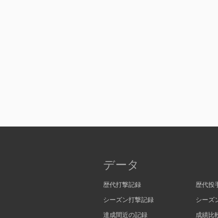
データ
歴代打撃記録
歴代投
シーズン打撃記録
シーズ
達成間近の記録
成績比