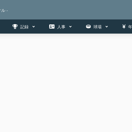
ル -
記録
人事
球場