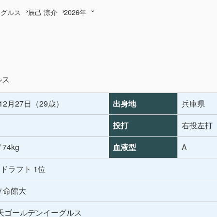
ーグルス
辰己 涼介
2026年
ルス
年12月27日（29歳）
出身地
兵庫県
投打
右投左打
/ 74kg
血液型
A
年 ドラフト 1位
 立命館大
天ゴールデンイーグルス