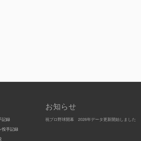
お知らせ
手記録
祝プロ野球開幕 2026年データ更新開始しました
ン投手記録
較