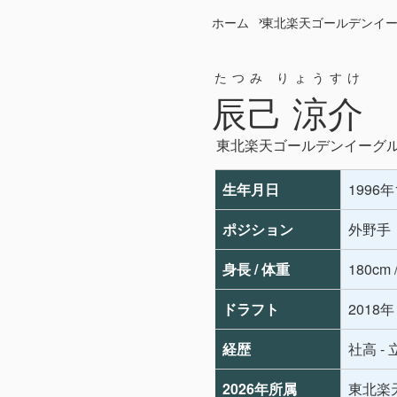
ホーム
東北楽天ゴールデンイ
たつみ りょうすけ
辰己 涼介
東北楽天ゴールデンイーグ
生年月日
1996
ポジション
外野手
身長 / 体重
180cm 
ドラフト
2018
経歴
社高 -
2026年所属
東北楽