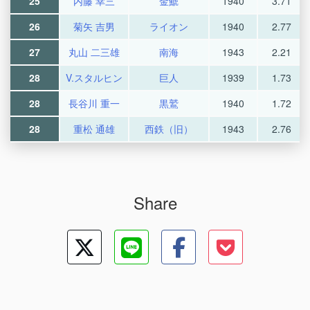
25
内藤 幸三
金鯱
1940
3.71
26
菊矢 吉男
ライオン
1940
2.77
27
丸山 二三雄
南海
1943
2.21
28
V.スタルヒン
巨人
1939
1.73
28
長谷川 重一
黒鷲
1940
1.72
28
重松 通雄
西鉄（旧）
1943
2.76
Share