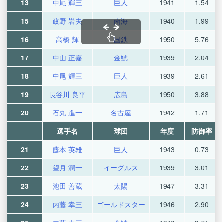
13
中尾 輝三
巨人
1941
1.54
15
政野 岩夫
南海
1940
1.99
16
高橋 輝
国鉄
1950
5.76
17
中山 正嘉
金鯱
1939
2.04
18
中尾 輝三
巨人
1939
2.61
19
長谷川 良平
広島
1950
3.88
20
石丸 進一
名古屋
1942
1.71
選手名
球団
年度
防御率
21
藤本 英雄
巨人
1943
0.73
22
望月 潤一
イーグルス
1939
3.01
23
池田 善蔵
太陽
1947
3.31
24
内藤 幸三
ゴールドスター
1946
2.90