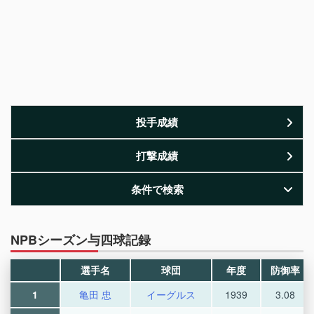
投手成績
打撃成績
条件で検索
NPBシーズン与四球記録
選手名
球団
年度
防御率
1
亀田 忠
イーグルス
1939
3.08