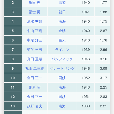
2
亀田 忠
黒鷲
1940
1.77
3
福士 勇
朝日
1941
1.88
4
清水 秀雄
南海
1940
1.75
5
中山 正嘉
金鯱
1940
2.87
6
中尾 輝三
巨人
1940
1.76
7
菊矢 吉男
ライオン
1939
2.96
8
真田 重蔵
パシフィック
1946
3.16
9
丸山 二三雄
グレートリング
1946
3.09
10
金田 正一
国鉄
1952
3.17
11
別所 昭
南海
1943
2.25
12
金田 正一
国鉄
1951
2.83
13
政野 岩夫
南海
1939
2.21