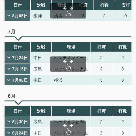
日付
対戦
球場
打席
打数
安打
8月05日
阪神
横浜
3
2
0
7月
日付
対戦
球場
打席
打数
7月24日
中日
バンテリンドーム
2
2
7月15日
広島
マツダスタジアム
3
3
7月08日
中日
横浜
3
3
6月
日付
対戦
球場
打席
打数
6月30日
広島
ハードオフ新潟
2
2
6月24日
中日
バンテリンドーム
3
3