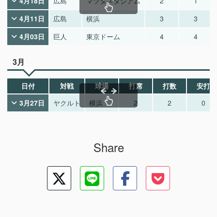
4月18日
広島
マツダスタジアム
2
1
4月11日
広島
横浜
3
3
4月03日
巨人
東京ドーム
4
4
3月
日付
対戦
球場
打席
打数
安打
3月27日
ヤクルト
横浜
2
2
0
Share