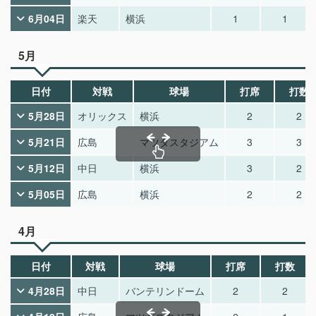
6月04日
楽天
横浜
1
1
5月
日付
対戦
球場
打席
打数
5月28日
オリックス
横浜
2
2
5月21日
広島
マツダスタジアム
3
3
5月12日
中日
横浜
3
2
5月05日
広島
横浜
2
2
4月
日付
対戦
球場
打席
打数
4月28日
中日
バンテリンドーム
2
2