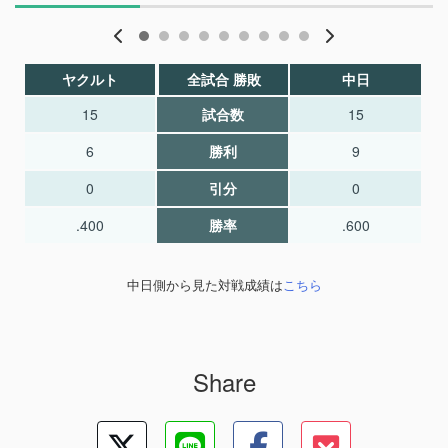
ヤクルト
全試合 勝敗
中日
15
試合数
15
6
勝利
9
0
引分
0
.400
勝率
.600
中日側から見た対戦成績は
こちら
Share