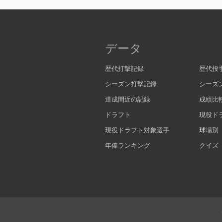
データ
歴代打撃記録
歴代投
シーズン打撃記録
シーズ
達成間近の記録
成績比
ドラフト
現役ド
現役ドラフト対象選手
球場別
年俸ランキング
クイズ