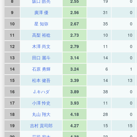
8
阪口 皓亮
2.55
19
0
9
廣澤 優
2.56
31
0
10
星 知弥
2.67
35
0
11
高梨 裕稔
2.73
10
10
12
木澤 尚文
2.79
11
0
13
田口 麗斗
3.14
14
0
14
石原 勇輝
3.24
6
1
15
松本 健吾
3.39
14
13
16
J.キハダ
3.89
38
0
17
小澤 怜史
3.93
11
0
18
丸山 翔大
4.18
28
0
19
吉村 貢司郎
4.27
15
15
20
荘司 宏太
4.38
23
0