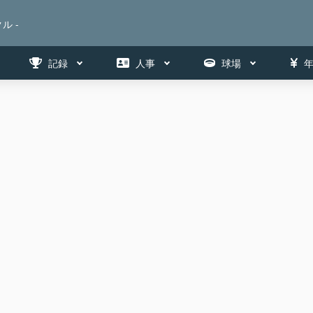
ル -
記録
人事
球場