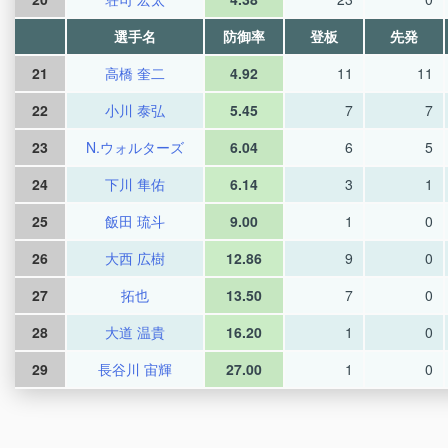
選手名
防御率
登板
先発
21
高橋 奎二
4.92
11
11
22
小川 泰弘
5.45
7
7
23
N.ウォルターズ
6.04
6
5
24
下川 隼佑
6.14
3
1
25
飯田 琉斗
9.00
1
0
26
大西 広樹
12.86
9
0
27
拓也
13.50
7
0
28
大道 温貴
16.20
1
0
29
長谷川 宙輝
27.00
1
0