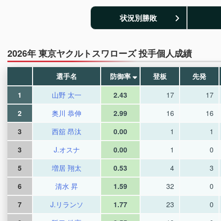
状況別勝敗
2026年 東京ヤクルトスワローズ 投手個人成績
選手名
防御率
登板
先発
1
山野 太一
2.43
17
17
2
奥川 恭伸
2.99
16
16
3
西舘 昂汰
0.00
1
1
3
J.オスナ
0.00
1
0
5
増居 翔太
0.53
4
3
6
清水 昇
1.59
32
0
7
J.リランソ
1.77
23
0