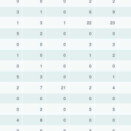
0
0
0
2
2
3
1
0
6
9
1
3
1
22
23
5
2
0
0
0
0
0
0
3
3
1
0
0
1
2
0
1
0
0
0
5
3
0
0
1
2
7
21
2
4
0
0
0
0
0
0
2
0
5
5
4
8
0
0
0
3
0
0
3
6