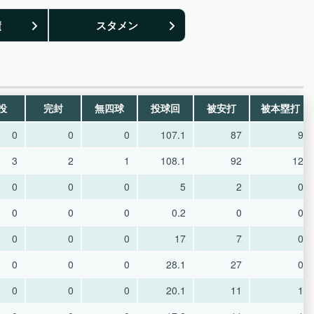
績
スタメン
投
完封
無四球
投球回
被安打
被本塁打
0
0
0
107.1
87
9
3
2
1
108.1
92
12
0
0
0
5
2
0
0
0
0
0.2
0
0
0
0
0
17
7
0
0
0
0
28.1
27
0
0
0
0
20.1
11
1