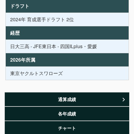
ドラフト
2024年 育成選手ドラフト 2位
経歴
日大三高 - JFE東日本 - 四国ILplus・愛媛
2026年所属
東京ヤクルトスワローズ
通算成績
各年成績
チャート