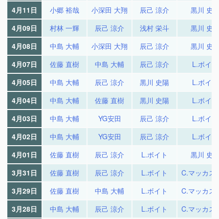
4月11日
小郷 裕哉
小深田 大翔
辰己 涼介
黒川 史
4月09日
村林 一輝
辰己 涼介
浅村 栄斗
黒川 史
4月08日
中島 大輔
小深田 大翔
辰己 涼介
黒川 史
4月07日
佐藤 直樹
中島 大輔
辰己 涼介
L.ボイト
4月05日
中島 大輔
辰己 涼介
黒川 史陽
L.ボイト
4月04日
中島 大輔
佐藤 直樹
黒川 史陽
L.ボイト
4月03日
中島 大輔
YG安田
辰己 涼介
L.ボイト
4月02日
中島 大輔
YG安田
辰己 涼介
L.ボイト
4月01日
佐藤 直樹
辰己 涼介
L.ボイト
黒川 史
3月31日
佐藤 直樹
辰己 涼介
L.ボイト
C.マッカス
3月29日
佐藤 直樹
中島 大輔
L.ボイト
C.マッカス
3月28日
中島 大輔
辰己 涼介
L.ボイト
C.マッカス