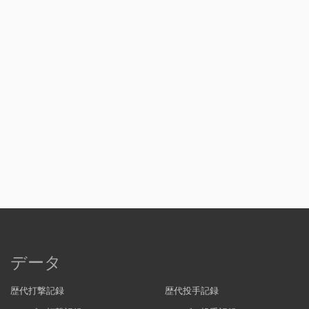
データ
歴代打撃記録
歴代投手記録