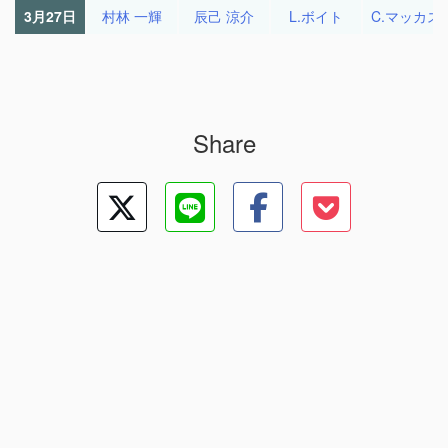
3月27日
村林 一輝
辰己 涼介
L.ボイト
C.マッカス
Share