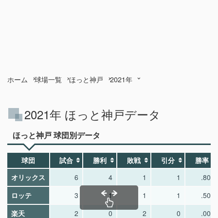
ホーム
球場一覧
ほっと神戸
2021年
2021年 ほっと神戸データ
ほっと神戸 球団別データ
球団
試合
勝利
敗戦
引分
勝率
オリックス
6
4
1
1
.800
ロッテ
3
1
1
1
.500
楽天
2
0
2
0
.000