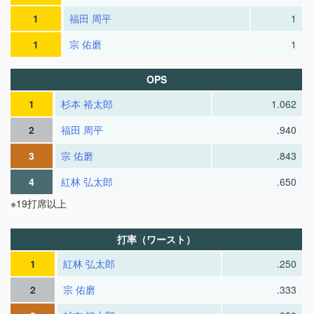
1
福田 周平
1
1
宗 佑磨
1
OPS
1
杉本 裕太郎
1.062
2
福田 周平
.940
3
宗 佑磨
.843
4
紅林 弘太郎
.650
※19打席以上
打率（ワースト）
1
紅林 弘太郎
.250
2
宗 佑磨
.333