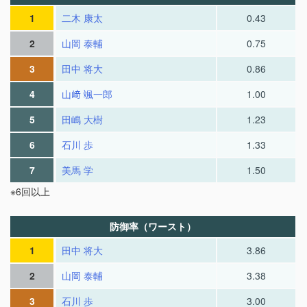
1
二木 康太
0.43
2
山岡 泰輔
0.75
3
田中 将大
0.86
4
山﨑 颯一郎
1.00
5
田嶋 大樹
1.23
6
石川 歩
1.33
7
美馬 学
1.50
※6回以上
防御率（ワースト）
1
田中 将大
3.86
2
山岡 泰輔
3.38
3
石川 歩
3.00