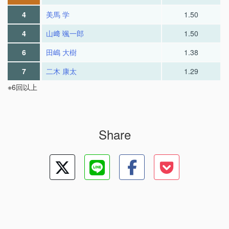
4
美馬 学
1.50
4
山﨑 颯一郎
1.50
6
田嶋 大樹
1.38
7
二木 康太
1.29
※6回以上
Share