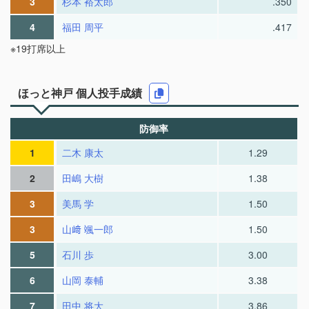
3
杉本 裕太郎
.350
4
福田 周平
.417
※19打席以上
ほっと神戸 個人投手成績
防御率
1
二木 康太
1.29
2
田嶋 大樹
1.38
3
美馬 学
1.50
3
山﨑 颯一郎
1.50
5
石川 歩
3.00
6
山岡 泰輔
3.38
7
田中 将大
3.86