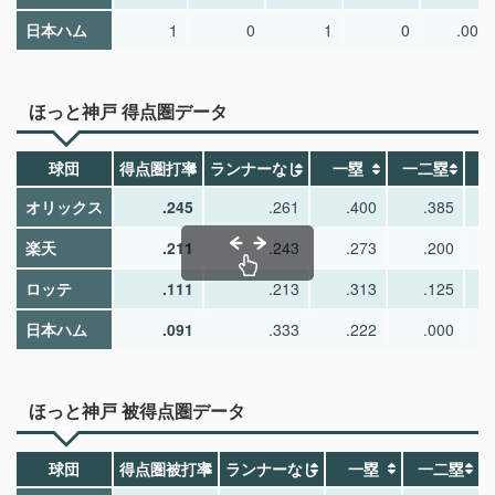
日本ハム
1
0
1
0
.000
ほっと神戸 得点圏データ
球団
得点圏打率
ランナーなし
一塁
一二塁
一
オリックス
.245
.261
.400
.385
楽天
.211
.243
.273
.200
ロッテ
.111
.213
.313
.125
日本ハム
.091
.333
.222
.000
ほっと神戸 被得点圏データ
球団
得点圏被打率
ランナーなし
一塁
一二塁