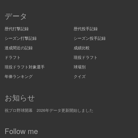
データ
歴代打撃記録
歴代投手記録
シーズン打撃記録
シーズン投手記録
達成間近の記録
成績比較
ドラフト
現役ドラフト
現役ドラフト対象選手
球場別
年俸ランキング
クイズ
お知らせ
祝プロ野球開幕 2026年データ更新開始しました
Follow me