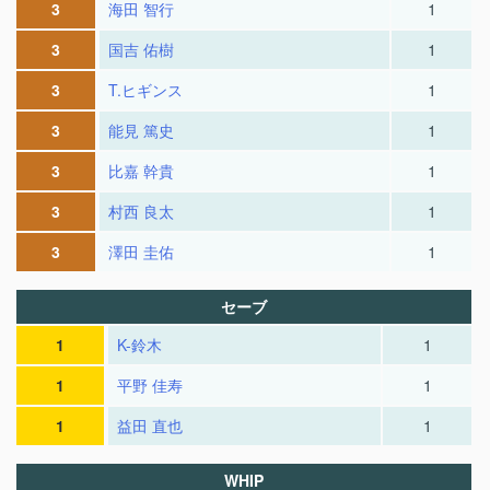
3
海田 智行
1
3
国吉 佑樹
1
3
T.ヒギンス
1
3
能見 篤史
1
3
比嘉 幹貴
1
3
村西 良太
1
3
澤田 圭佑
1
セーブ
1
K-鈴木
1
1
平野 佳寿
1
1
益田 直也
1
WHIP