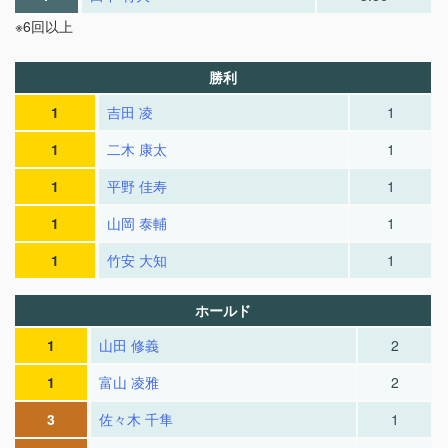
※6回以上
勝利
1
吉田 凌
1
1
二木 康太
1
1
平野 佳寿
1
1
山岡 泰輔
1
1
竹安 大知
1
ホールド
1
山田 修義
2
1
富山 凌雅
2
3
佐々木 千隼
1