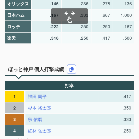
オリックス
.146
.236
.278
.136
日本ハム
.167
.333
.667
1.000
ロッテ
.222
.250
.250
.167
楽天
.316
.250
.417
.500
ほっと神戸 個人打撃成績
打率
1
福田 周平
.417
2
杉本 裕太郎
.350
3
宗 佑磨
.333
4
紅林 弘太郎
.250