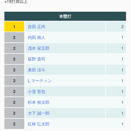
※19打席以上
本塁打
1
吉田 正尚
2
2
内田 靖人
1
2
茂木 栄五郎
1
2
荻野 貴司
1
2
来田 涼斗
1
2
L.マーティン
1
2
小窪 哲也
1
2
杉本 裕太郎
1
2
大下 誠一郎
1
2
紅林 弘太郎
1