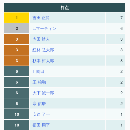
打点
1
吉田 正尚
7
2
L.マーティン
6
3
内田 靖人
3
3
紅林 弘太郎
3
3
杉本 裕太郎
3
6
T-岡田
2
6
王 柏融
2
6
大下 誠一郎
2
6
宗 佑磨
2
10
安達 了一
1
10
福田 周平
1