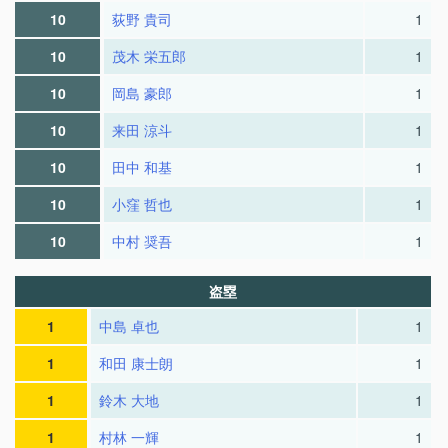
10
荻野 貴司
1
10
茂木 栄五郎
1
10
岡島 豪郎
1
10
来田 涼斗
1
10
田中 和基
1
10
小窪 哲也
1
10
中村 奨吾
1
盗塁
1
中島 卓也
1
1
和田 康士朗
1
1
鈴木 大地
1
1
村林 一輝
1