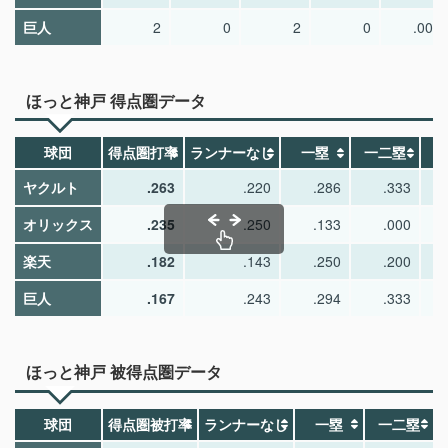
巨人
2
0
2
0
.000
ほっと神戸 得点圏データ
球団
得点圏打率
ランナーなし
一塁
一二塁
一
ヤクルト
.263
.220
.286
.333
オリックス
.235
.250
.133
.000
楽天
.182
.143
.250
.200
巨人
.167
.243
.294
.333
ほっと神戸 被得点圏データ
球団
得点圏被打率
ランナーなし
一塁
一二塁