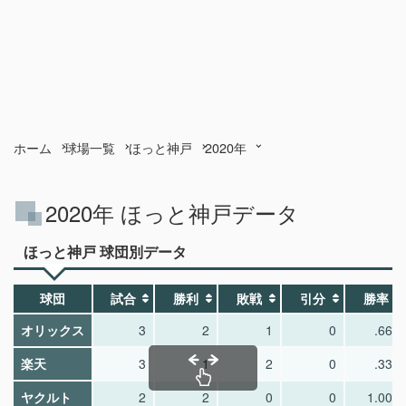
ホーム
球場一覧
ほっと神戸
2020年
2020年 ほっと神戸データ
ほっと神戸 球団別データ
球団
試合
勝利
敗戦
引分
勝率
オリックス
3
2
1
0
.667
楽天
3
1
2
0
.333
ヤクルト
2
2
0
0
1.000