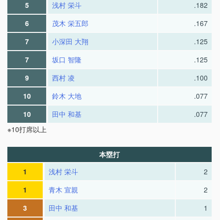
5
浅村 栄斗
.182
6
茂木 栄五郎
.167
7
小深田 大翔
.125
7
坂口 智隆
.125
9
西村 凌
.100
10
鈴木 大地
.077
10
田中 和基
.077
※10打席以上
本塁打
1
浅村 栄斗
2
1
青木 宣親
2
3
田中 和基
1