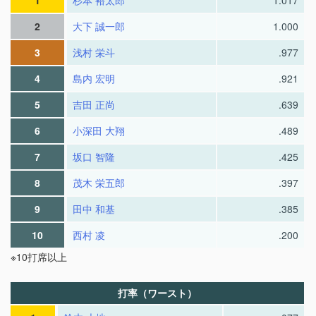
2
大下 誠一郎
1.000
3
浅村 栄斗
.977
4
島内 宏明
.921
5
吉田 正尚
.639
6
小深田 大翔
.489
7
坂口 智隆
.425
8
茂木 栄五郎
.397
9
田中 和基
.385
10
西村 凌
.200
※10打席以上
打率（ワースト）