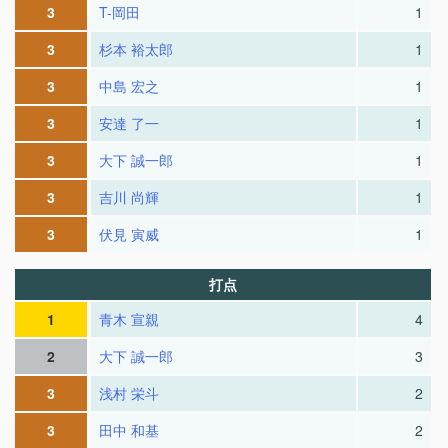
3
T-岡田
1
3
杉本 裕太郎
1
3
中島 宏之
1
3
安達 了一
1
3
大下 誠一郎
1
3
吉川 尚輝
1
3
伏見 寅威
1
打点
1
青木 宣親
4
2
大下 誠一郎
3
3
浅村 栄斗
2
3
田中 和基
2