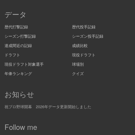
データ
歴代打撃記録
歴代投手記録
シーズン打撃記録
シーズン投手記録
達成間近の記録
成績比較
ドラフト
現役ドラフト
現役ドラフト対象選手
球場別
年俸ランキング
クイズ
お知らせ
祝プロ野球開幕 2026年データ更新開始しました
Follow me