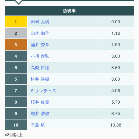
防御率
1
田嶋 大樹
0.00
2
山本 由伸
1.12
3
涌井 秀章
1.50
4
小川 泰弘
3.00
5
高梨 裕稔
3.60
5
松井 裕樹
3.60
7
A.サンチェス
5.06
8
桜井 俊貴
5.79
9
増井 浩俊
6.75
10
辛島 航
10.38
※3回以上