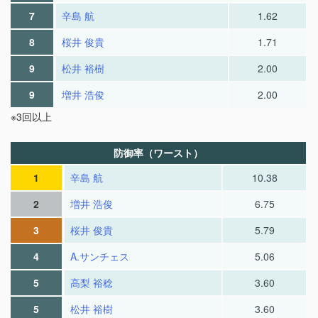
7
辛島 航
1.62
8
桜井 俊貴
1.71
9
松井 裕樹
2.00
9
増井 浩俊
2.00
※3回以上
防御率（ワースト）
1
辛島 航
10.38
2
増井 浩俊
6.75
3
桜井 俊貴
5.79
4
A.サンチェス
5.06
5
高梨 裕稔
3.60
5
松井 裕樹
3.60