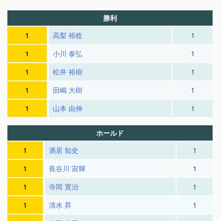
勝利
1
高梨 裕稔
1
1
小川 泰弘
1
1
松井 裕樹
1
1
田嶋 大樹
1
1
山本 由伸
1
ホールド
1
酒居 知史
1
1
長谷川 宙輝
1
1
寺岡 寛治
1
1
清水 昇
1