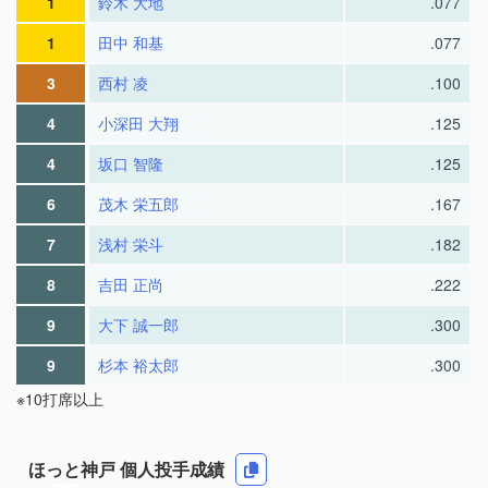
1
鈴木 大地
.077
1
田中 和基
.077
3
西村 凌
.100
4
小深田 大翔
.125
4
坂口 智隆
.125
6
茂木 栄五郎
.167
7
浅村 栄斗
.182
8
吉田 正尚
.222
9
大下 誠一郎
.300
9
杉本 裕太郎
.300
※10打席以上
ほっと神戸 個人投手成績