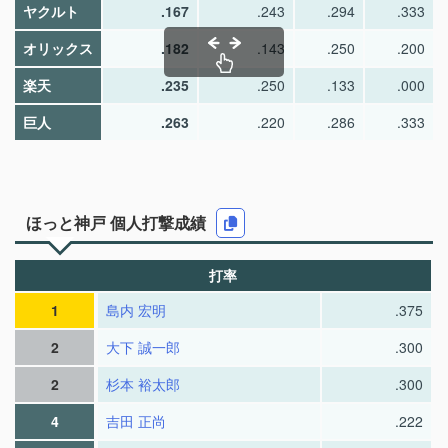
ヤクルト
.167
.243
.294
.333
オリックス
.182
.143
.250
.200
楽天
.235
.250
.133
.000
巨人
.263
.220
.286
.333
ほっと神戸 個人打撃成績
打率
1
島内 宏明
.375
2
大下 誠一郎
.300
2
杉本 裕太郎
.300
4
吉田 正尚
.222