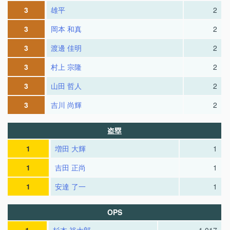
3
雄平
2
3
岡本 和真
2
3
渡邊 佳明
2
3
村上 宗隆
2
3
山田 哲人
2
3
吉川 尚輝
2
盗塁
1
増田 大輝
1
1
吉田 正尚
1
1
安達 了一
1
OPS
1
杉本 裕太郎
1.017