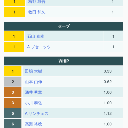
1
梅野 雄吾
1
1
牧田 和久
1
セーブ
1
石山 泰稚
1
1
A.ブセニッツ
1
WHIP
1
田嶋 大樹
0.33
2
山本 由伸
0.62
3
涌井 秀章
1.00
3
小川 泰弘
1.00
5
A.サンチェス
1.12
6
高梨 裕稔
1.60