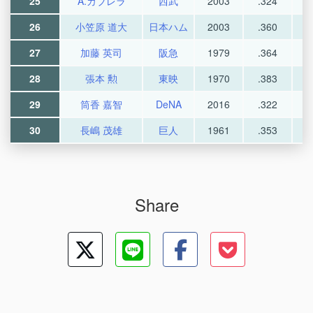
25
A.カブレラ
西武
2003
.324
26
小笠原 道大
日本ハム
2003
.360
27
加藤 英司
阪急
1979
.364
28
張本 勲
東映
1970
.383
29
筒香 嘉智
DeNA
2016
.322
30
長嶋 茂雄
巨人
1961
.353
Share