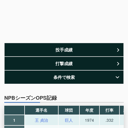
投手成績
打撃成績
条件で検索
NPBシーズンOPS記録
選手名
球団
年度
打率
試
1
王 貞治
巨人
1974
.332