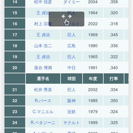
14
松中 信彦
ダイエー
2004
.358
15
王 貞治
巨人
1964
.320
16
村上 宗隆
ヤクルト
2022
.318
17
王 貞治
巨人
1969
.345
18
山本 浩二
広島
1980
.336
19
王 貞治
巨人
1965
.322
20
落合 博満
中日
1991
.340
選手名
球団
年度
打率
試
21
松井 秀喜
巨人
2002
.334
22
R.バース
阪神
1985
.350
23
C.マニエル
近鉄
1979
.324
24
R.ペタジーニ
ヤクルト
1999
.325