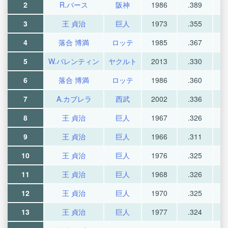
2
R.バース
阪神
1986
.389
3
王 貞治
巨人
1973
.355
4
落合 博満
ロッテ
1985
.367
5
W.バレンティン
ヤクルト
2013
.330
6
落合 博満
ロッテ
1986
.360
7
A.カブレラ
西武
2002
.336
8
王 貞治
巨人
1967
.326
9
王 貞治
巨人
1966
.311
10
王 貞治
巨人
1976
.325
11
王 貞治
巨人
1968
.326
12
王 貞治
巨人
1970
.325
13
王 貞治
巨人
1977
.324