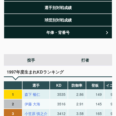
選手別対戦成績
球団別対戦成績
年俸・背番号
投手
打者
1997年度生まれKDランキング
選手
KD
防御率
登板
イニ
1
森下 暢仁
3535
2.86
149
98
2
伊藤 大海
3516
2.91
145
95
3
小笠原 慎之介
3412
3.58
165
97