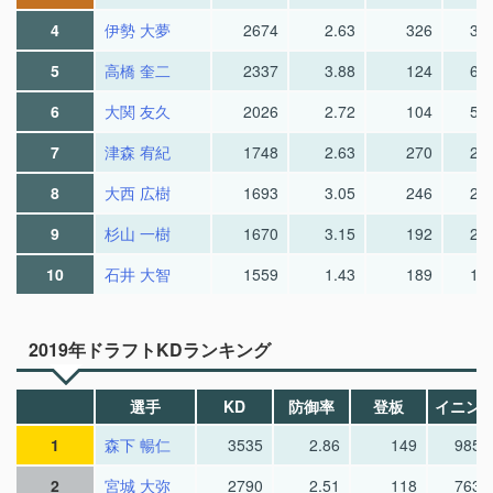
4
伊勢 大夢
2674
2.63
326
30
5
高橋 奎二
2337
3.88
124
65
6
大関 友久
2026
2.72
104
55
7
津森 宥紀
1748
2.63
270
23
8
大西 広樹
1693
3.05
246
27
9
杉山 一樹
1670
3.15
192
24
10
石井 大智
1559
1.43
189
18
2019年ドラフトKDランキング
選手
KD
防御率
登板
イニン
1
森下 暢仁
3535
2.86
149
985.
2
宮城 大弥
2790
2.51
118
763.