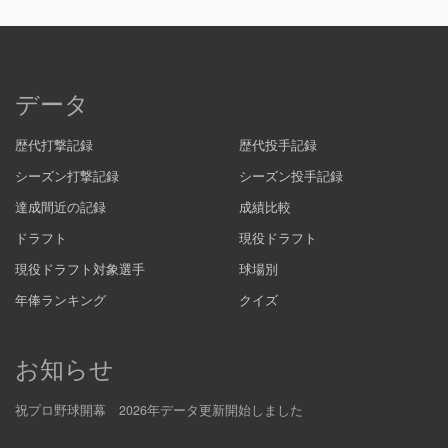
データ
歴代打撃記録
歴代投手記録
シーズン打撃記録
シーズン投手記録
達成間近の記録
成績比較
ドラフト
現役ドラフト
現役ドラフト対象選手
球場別
年俸ランキング
クイズ
お知らせ
祝プロ野球開幕 2026年データ更新開始しました