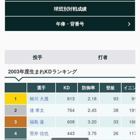
球団別対戦成績
年俸・背番号
投手
打者
2003年度生まれKDランキング
選手
KD
防御率
登板
イニン
1
柳川 大晟
813
2.18
93
91.
2
達 孝太
764
2.45
38
191.
3
福島 蓮
608
3.20
33
166.
4
菅井 信也
443
3.75
26
117.