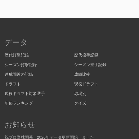
データ
歴代打撃記録
歴代投手記録
シーズン打撃記録
シーズン投手記録
達成間近の記録
成績比較
ドラフト
現役ドラフト
現役ドラフト対象選手
球場別
年俸ランキング
クイズ
お知らせ
祝プロ野球開幕 2026年データ更新開始しました