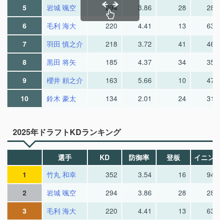
5
岩城 颯空
294
3.86
28
28.
6
毛利 海大
220
4.41
13
63.
7
羽田 慎之介
218
3.72
41
46.
8
黒田 将矢
185
4.37
34
35.
9
櫻井 頼之介
163
5.66
10
47.
10
鈴木 豪太
134
2.01
24
31.
2025年ドラフトKDランキング
選手
KD
防御率
登板
イニン
1
竹丸 和幸
352
3.54
16
94.
2
岩城 颯空
294
3.86
28
28.
3
毛利 海大
220
4.41
13
63.