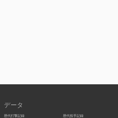
データ
歴代打撃記録
歴代投手記録