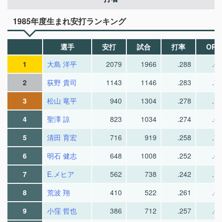
1985年度生まれ安打ランキング
選手
安打
試合
打率
OPS
1
大島 洋平
2079
1966
.288
.6
2
荻野 貴司
1143
1146
.283
.7
3
松山 竜平
940
1304
.278
.7
4
聖澤 諒
823
1034
.274
.6
5
清田 育宏
716
919
.258
.7
6
明石 健志
648
1008
.252
.6
7
E.メヒア
562
738
.242
.7
8
荒波 翔
410
522
.261
.6
9
小窪 哲也
386
712
.257
.6