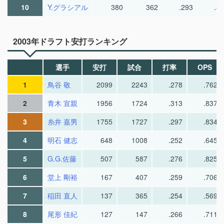
10
Y.グラシアル
380
362
.293
.8
2003年ドラフト安打ランキング
選手
安打
試合
打率
OPS
1
鳥谷 敬
2099
2243
.278
.762
2
青木 宣親
1956
1724
.313
.837
3
糸井 嘉男
1755
1727
.297
.834
4
明石 健志
648
1008
.252
.645
5
G.G.佐藤
507
587
.276
.825
6
堂上 剛裕
167
407
.259
.706
7
稲田 直人
137
365
.254
.569
8
尾形 佳紀
127
147
.266
.711