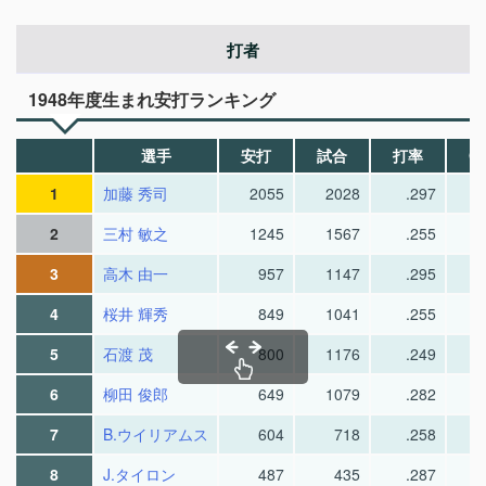
打者
1948年度生まれ安打ランキング
選手
安打
試合
打率
O
1
加藤 秀司
2055
2028
.297
2
三村 敏之
1245
1567
.255
3
高木 由一
957
1147
.295
4
桜井 輝秀
849
1041
.255
5
石渡 茂
800
1176
.249
6
柳田 俊郎
649
1079
.282
7
B.ウイリアムス
604
718
.258
8
J.タイロン
487
435
.287