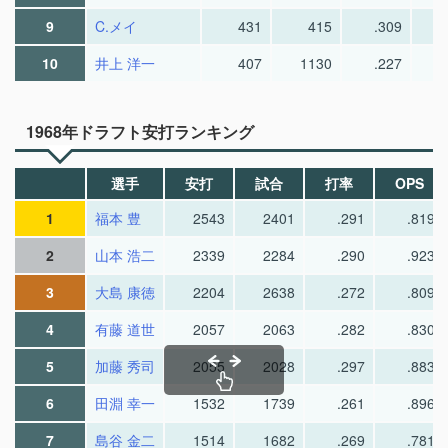
9
C.メイ
431
415
.309
10
井上 洋一
407
1130
.227
1968年ドラフト安打ランキング
選手
安打
試合
打率
OPS
1
福本 豊
2543
2401
.291
.819
2
山本 浩二
2339
2284
.290
.923
3
大島 康徳
2204
2638
.272
.809
4
有藤 道世
2057
2063
.282
.830
5
加藤 秀司
2055
2028
.297
.883
6
田淵 幸一
1532
1739
.261
.896
7
島谷 金二
1514
1682
.269
.781