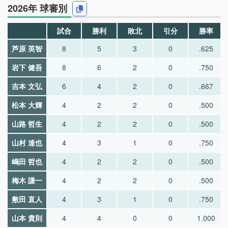
2026年 球審別
試合
勝利
敗北
引分
勝率
芦原 英智
8
5
3
0
.625
岩下 健吾
8
6
2
0
.750
吉本 文弘
6
4
2
0
.667
松本 大輝
4
2
2
0
.500
山路 哲生
4
2
2
0
.500
山村 達也
4
3
1
0
.750
嶋田 哲也
4
2
2
0
.500
梅木 謙一
4
2
2
0
.500
敷田 直人
4
3
1
0
.750
山本 貴則
4
4
0
0
1.000