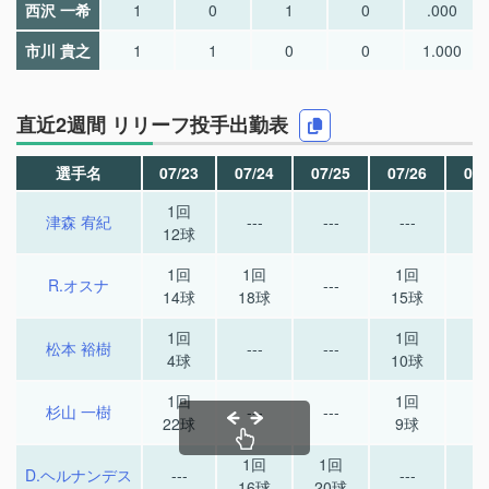
西沢 一希
1
0
1
0
.000
市川 貴之
1
1
0
0
1.000
直近2週間 リリーフ投手出勤表
選手名
07/23
07/24
07/25
07/26
07/
1回
津森 宥紀
---
---
---
--
12球
1回
1回
1回
R.オスナ
---
--
14球
18球
15球
1回
1回
松本 裕樹
---
---
--
4球
10球
1回
1回
杉山 一樹
---
---
--
22球
9球
1回
1回
D.ヘルナンデス
---
---
--
16球
20球