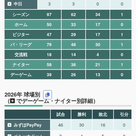
中日
3
3
0
0
シーズン
97
62
34
1
ホーム
50
33
17
0
ビジター
47
29
17
1
パ・リーグ
79
48
30
1
交流戦
18
14
4
0
ナイター
58
36
21
1
デーゲーム
39
26
13
0
2026年 球場別
（
でデーゲーム・ナイター別詳細）
試合
勝利
敗北
引分
みずほPayPay
46
30
16
0