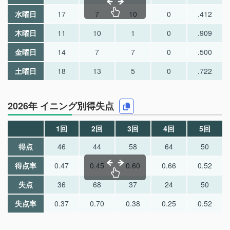
水曜日
17
7
10
0
.412
木曜日
11
10
1
0
.909
金曜日
14
7
7
0
.500
土曜日
18
13
5
0
.722
2026年 イニング別得失点
1回
2回
3回
4回
5回
得点
46
44
58
64
50
得点率
0.47
0.45
0.60
0.66
0.52
失点
36
68
37
24
50
失点率
0.37
0.70
0.38
0.25
0.52