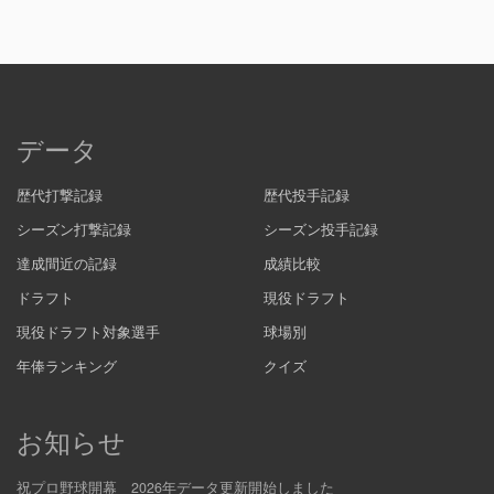
データ
歴代打撃記録
歴代投手記録
シーズン打撃記録
シーズン投手記録
達成間近の記録
成績比較
ドラフト
現役ドラフト
現役ドラフト対象選手
球場別
年俸ランキング
クイズ
お知らせ
祝プロ野球開幕 2026年データ更新開始しました