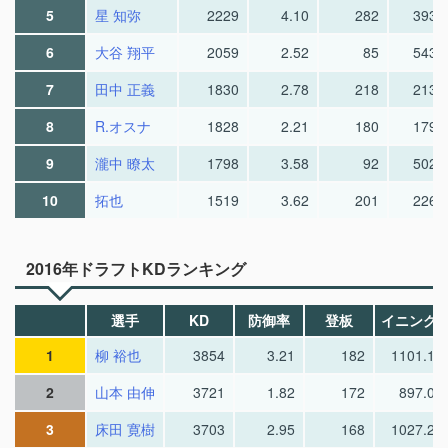
5
星 知弥
2229
4.10
282
393.
6
大谷 翔平
2059
2.52
85
543.
7
田中 正義
1830
2.78
218
213.
8
R.オスナ
1828
2.21
180
179.
9
瀧中 瞭太
1798
3.58
92
502.
10
拓也
1519
3.62
201
226.
2016年ドラフトKDランキング
選手
KD
防御率
登板
イニング
1
柳 裕也
3854
3.21
182
1101.1
2
山本 由伸
3721
1.82
172
897.0
3
床田 寛樹
3703
2.95
168
1027.2