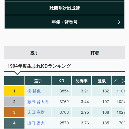
球団別対戦成績
年俸・背番号
投手
打者
1994年度生まれKDランキング
選手
KD
防御率
登板
イニン
1
柳 裕也
3854
3.21
182
1101.
2
藤浪 晋太郎
3762
3.44
197
1024.
3
床田 寛樹
3703
2.95
168
1027.
4
濵口 遥大
2570
3.76
135
703.