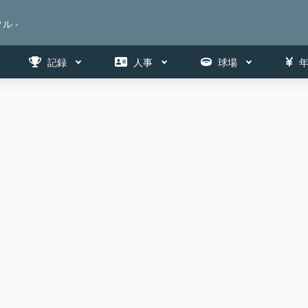
ル -
記録
人事
球場