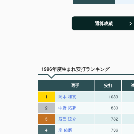
通算成績
1996年度生まれ安打ランキング
選手
安打
1
岡本 和真
1089
2
中野 拓夢
830
3
辰己 涼介
782
4
宗 佑磨
736