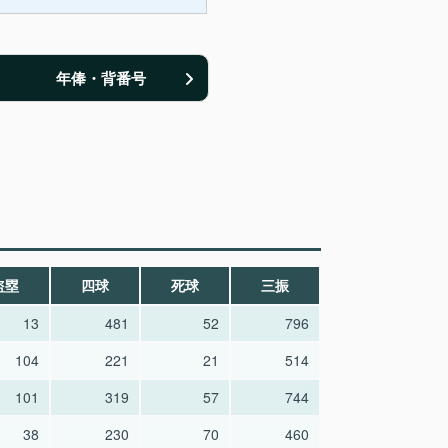
年俸・背番号
盗塁
四球
死球
三振
13
481
52
796
104
221
21
514
101
319
57
744
38
230
70
460