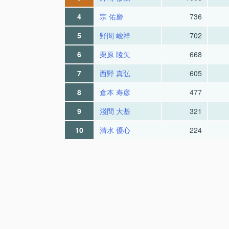
4
宗 佑磨
736
5
野間 峻祥
702
6
栗原 陵矢
668
7
西野 真弘
605
8
倉本 寿彦
477
9
淺間 大基
321
10
清水 優心
224