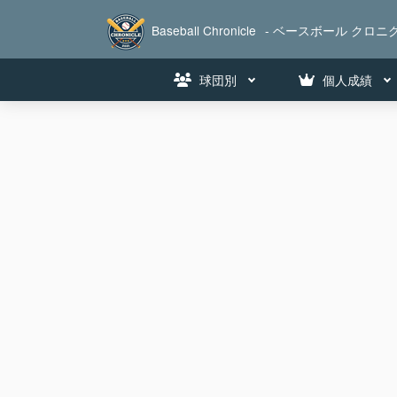
Baseball Chronicle
- ベースボール クロニク
球団別
個人成績