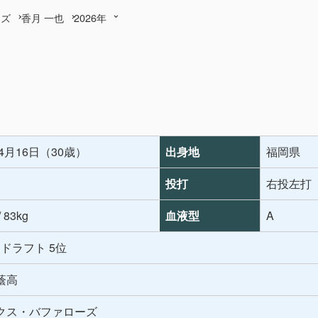
ーズ
香月 一也
2026年
年4月16日（30歳）
出身地
福岡県
投打
右投左打
/ 83kg
血液型
A
年 ドラフト 5位
蔭高
クス・バファローズ