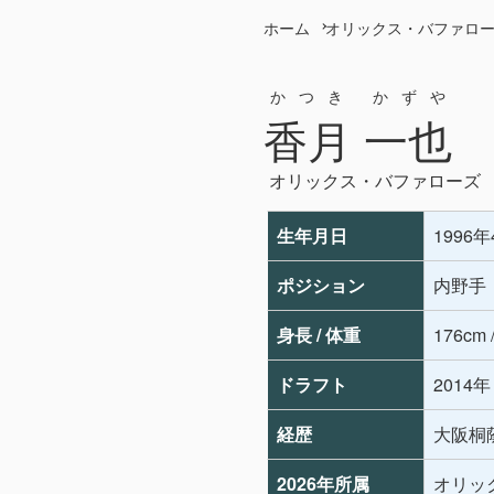
ホーム
オリックス・バファロ
かつき かずや
香月 一也
オリックス・バファローズ
生年月日
1996
ポジション
内野手
身長 / 体重
176cm 
ドラフト
2014
経歴
大阪桐
2026年所属
オリッ