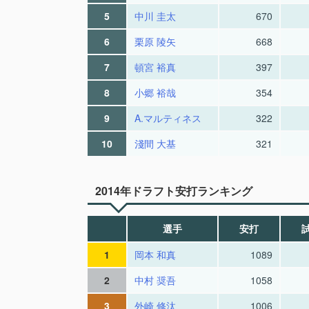
5
中川 圭太
670
6
栗原 陵矢
668
7
頓宮 裕真
397
8
小郷 裕哉
354
9
A.マルティネス
322
10
淺間 大基
321
2014年ドラフト安打ランキング
選手
安打
1
岡本 和真
1089
2
中村 奨吾
1058
3
外崎 修汰
1006