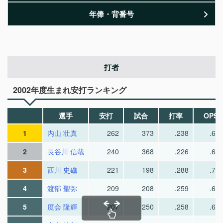
年俸・背番号
打者
2002年度生まれ安打ランキング
選手
安打
試合
打率
OPS
1
内山 壮真
262
373
.238
.66
2
長谷川 信哉
240
368
.226
.62
3
西川 史礁
221
198
.288
.74
4
渡部 聖弥
209
208
.259
.67
5
度会 隆輝
207
250
.258
.67