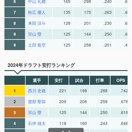
6
中山 礼都
165
298
.240
.60
7
秋広 優人
135
175
.263
.68
8
来田 涼斗
128
201
.230
.60
9
宗山 塁
125
144
.250
.61
9
土田 龍空
125
258
.201
.49
2024年ドラフト安打ランキング
選手
安打
試合
打率
OPS
1
西川 史礁
221
198
.288
.742
2
渡部 聖弥
209
208
.259
.678
3
宗山 塁
125
144
.250
.618
4
石伊 雄太
118
160
.243
.646