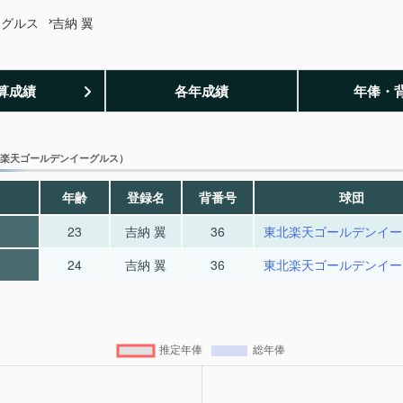
ーグルス
吉納 翼
算成績
各年成績
年俸・
楽天ゴールデンイーグルス）
年齢
登録名
背番号
球団
23
吉納 翼
36
東北楽天ゴールデンイー
24
吉納 翼
36
東北楽天ゴールデンイー