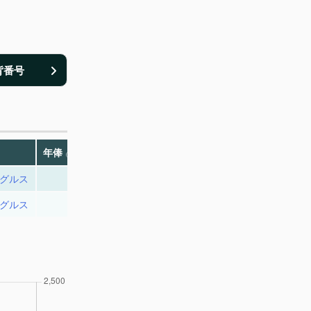
背番号
年俸
（推定）
グルス
700
グルス
730