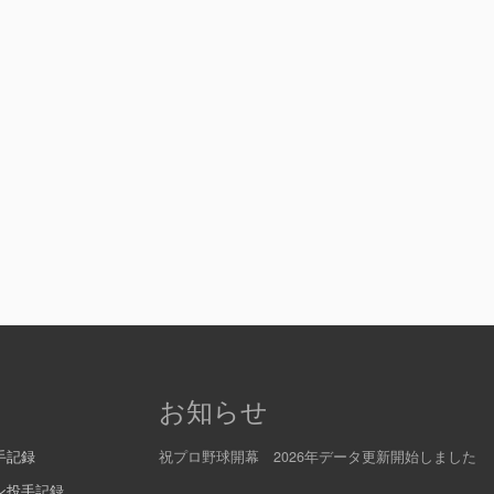
お知らせ
手記録
祝プロ野球開幕 2026年データ更新開始しました
ン投手記録