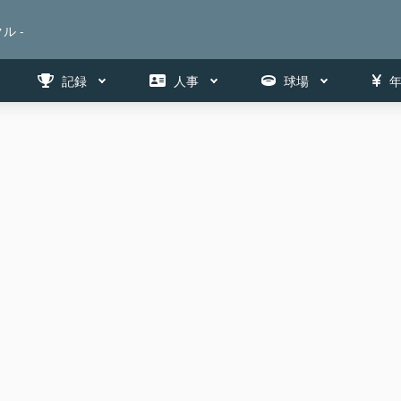
ル -
記録
人事
球場