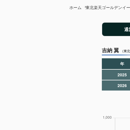
ホーム
東北楽天ゴールデンイ
通
吉納 翼
（東北
年
2025
2026