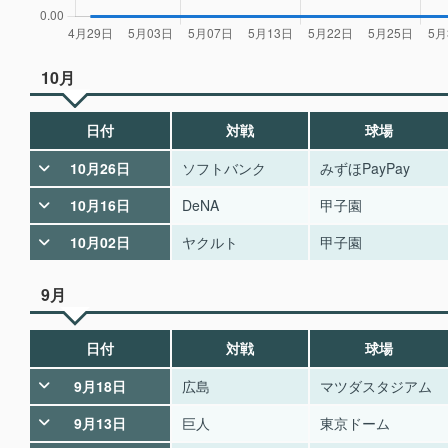
10月
日付
対戦
球場
10月26日
ソフトバンク
みずほPayPay
10月16日
DeNA
甲子園
10月02日
ヤクルト
甲子園
9月
日付
対戦
球場
9月18日
広島
マツダスタジアム
9月13日
巨人
東京ドーム