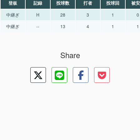
登板
記録
投球数
打者
投球回
被安
中継ぎ
H
28
3
1
0
中継ぎ
--
13
4
1
1
Share