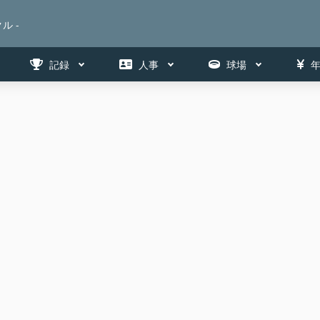
ル -
記録
人事
球場