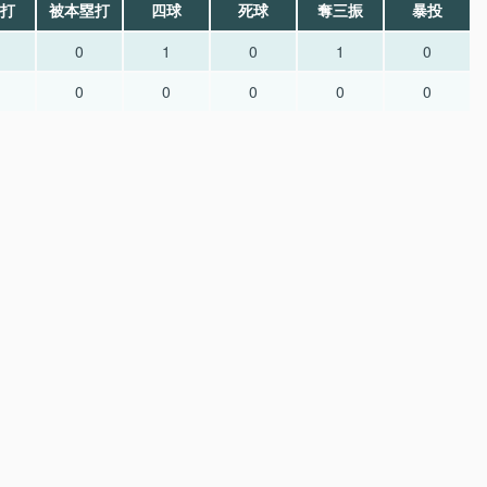
打
被本塁打
四球
死球
奪三振
暴投
0
1
0
1
0
0
0
0
0
0