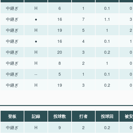
中継ぎ
H
6
1
0.1
0
中継ぎ
●
16
7
1.1
3
中継ぎ
H
19
5
1
2
中継ぎ
●
16
4
0.1
1
中継ぎ
H
20
3
0.2
0
中継ぎ
H
8
2
1
0
中継ぎ
--
5
1
0.1
0
中継ぎ
H
19
3
0.2
0
登板
記録
投球数
打者
投球回
被安
中継ぎ
H
9
2
0.2
0