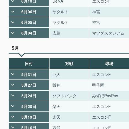
6月10日
DeNA
エスコンF
6月06日
ヤクルト
神宮
6月05日
ヤクルト
神宮
6月04日
広島
マツダスタジアム
5月
日付
対戦
球場
5月31日
巨人
エスコンF
5月27日
阪神
甲子園
5月24日
ソフトバンク
みずほPayPay
5月20日
楽天
エスコンF
5月19日
楽天
エスコンF
5月16日
西武
エスコンF