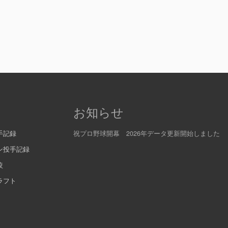
お知らせ
手記録
祝プロ野球開幕 2026年データ更新開始しました
ン投手記録
較
ラフト