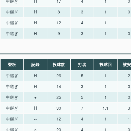
中継ぎ
H
17
4
1
0
中継ぎ
H
8
3
1
0
中継ぎ
H
12
4
1
1
中継ぎ
H
9
3
1
0
登板
記録
投球数
打者
投球回
被安
中継ぎ
H
26
5
1
2
中継ぎ
H
14
3
1
0
中継ぎ
●
25
5
1
2
中継ぎ
H
30
7
1.1
3
中継ぎ
--
12
4
1
1
中継ぎ
○
20
4
1
0