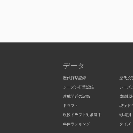
データ
歴代打撃記録
歴代投
シーズン打撃記録
シーズ
達成間近の記録
成績比
ドラフト
現役ド
現役ドラフト対象選手
球場別
年俸ランキング
クイズ