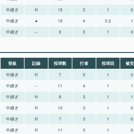
中継ぎ
H
15
3
1
0
中継ぎ
●
19
4
0.2
1
中継ぎ
--
9
3
1
0
登板
記録
投球数
打者
投球回
被安
中継ぎ
H
7
3
1
0
中継ぎ
--
11
4
1
1
中継ぎ
H
8
3
1
1
中継ぎ
H
10
3
1
0
中継ぎ
H
7
3
1
0
中継ぎ
H
11
3
1
0