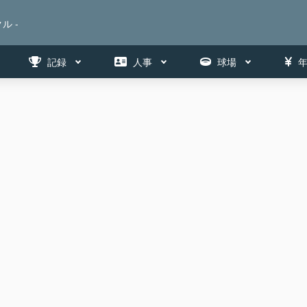
ル -
記録
人事
球場