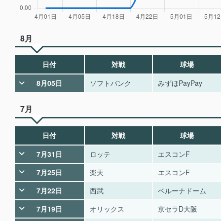
8月
日付
対戦
球場
8月05日
ソフトバンク
みずほPayPay
7月
日付
対戦
球場
7月31日
ロッテ
エスコンF
7月25日
楽天
エスコンF
7月22日
西武
ベルーナドーム
7月19日
オリックス
京セラD大阪