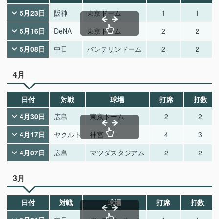
5月23日
阪神
東京ドーム
1
1
5月16日
DeNA
東京ドーム
2
2
5月08日
中日
バンテリンドーム
2
2
4月
日付
対戦
球場
打席
打数
4月30日
広島
東京ドーム
2
2
4月17日
ヤクルト
神宮
4
3
4月07日
広島
マツダスタジアム
2
2
3月
日付
対戦
球場
打席
打数