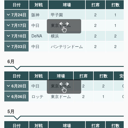
日付
対戦
球場
打席
打数
7月24日
阪神
甲子園
2
1
7月17日
中日
東京ドーム
2
1
7月10日
DeNA
横浜
2
2
7月03日
中日
バンテリンドーム
2
2
6月
日付
対戦
球場
打席
打数
安打
6月20日
中日
東京ドーム
2
2
0
6月06日
ロッテ
東京ドーム
2
1
0
5月
日付
対戦
球場
打席
打数