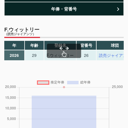
年俸・背番号
F.ウィットリー
（読売ジャイアンツ）
年
年齢
登録名
背番号
球団
2026
29
F.ウィットリー
26
読売ジャイアン