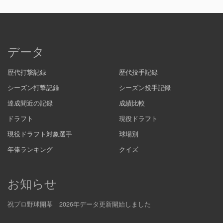
データ
歴代打撃記録
歴代投手記録
シーズン打撃記録
シーズン投手記録
達成間近の記録
成績比較
ドラフト
現役ドラフト
現役ドラフト対象選手
球場別
年俸ランキング
クイズ
お知らせ
祝プロ野球開幕 2026年データ更新開始しました