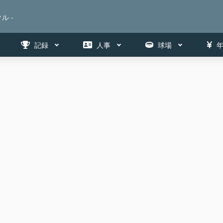
ル -
記録
人事
球場