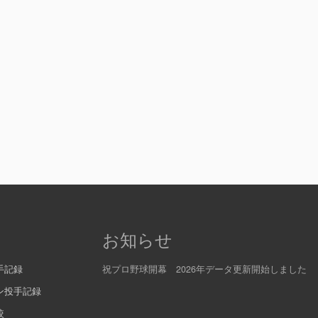
お知らせ
手記録
祝プロ野球開幕 2026年データ更新開始しました
ン投手記録
較