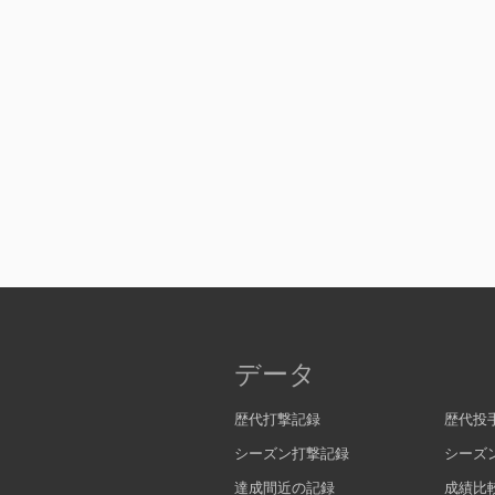
データ
歴代打撃記録
歴代投
シーズン打撃記録
シーズ
達成間近の記録
成績比