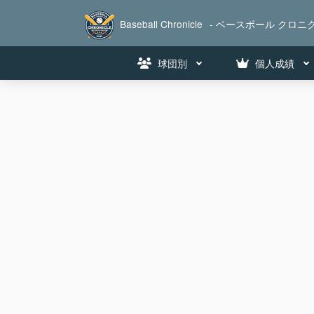
Baseball Chronicle
- ベースボール クロニク
球団別
個人成績