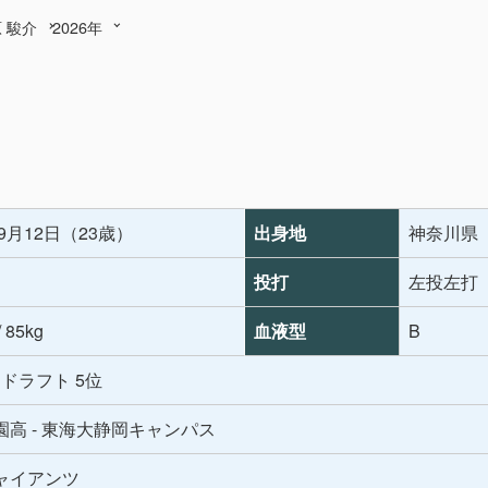
 駿介
2026年
年9月12日（23歳）
出身地
神奈川県
投打
左投左打
/ 85kg
血液型
B
年 ドラフト 5位
園高 - 東海大静岡キャンパス
ャイアンツ