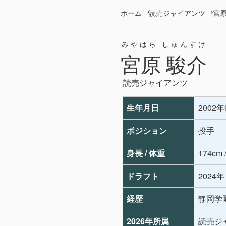
ホーム
読売ジャイアンツ
宮原
みやはら しゅんすけ
宮原 駿介
読売ジャイアンツ
生年月日
2002
ポジション
投手
身長 / 体重
174cm 
ドラフト
2024
経歴
静岡学
2026年所属
読売ジ