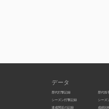
データ
歴代打撃記録
歴代投
シーズン打撃記録
シーズ
達成間近の記録
成績比