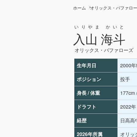
ホーム
オリックス・バファロ
いりやま かいと
入山 海斗
オリックス・バファローズ
生年月日
2000
ポジション
投手
身長 / 体重
177cm 
ドラフト
2022
経歴
日高高中
2026年所属
オリッ