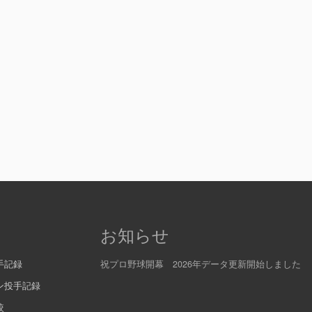
お知らせ
手記録
祝プロ野球開幕 2026年データ更新開始しました
ン投手記録
較