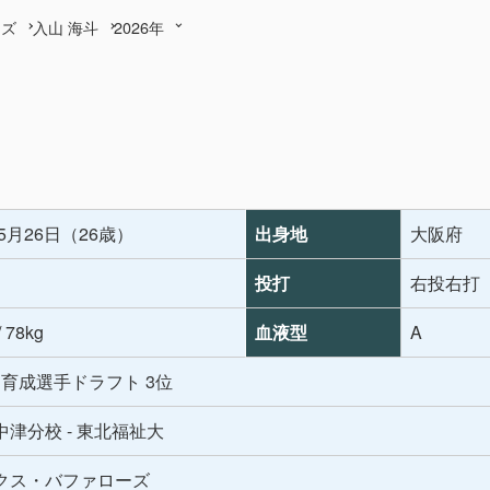
ーズ
入山 海斗
2026年
年5月26日（26歳）
出身地
大阪府
投打
右投右打
/ 78kg
血液型
A
年 育成選手ドラフト 3位
津分校 - 東北福祉大
クス・バファローズ