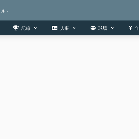
ル -
記録
人事
球場