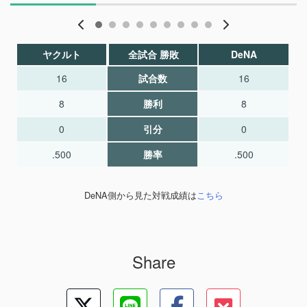
ヤクルト
全試合 勝敗
DeNA
16
試合数
16
8
勝利
8
0
引分
0
.500
勝率
.500
DeNA側から見た対戦成績は
こちら
Share