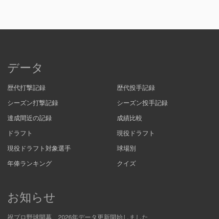
データ
歴代打撃記録
歴代投手記録
シーズン打撃記録
シーズン投手記録
達成間近の記録
成績比較
ドラフト
現役ドラフト
現役ドラフト対象選手
球場別
年俸ランキング
クイズ
お知らせ
祝プロ野球開幕 2026年データ更新開始しました