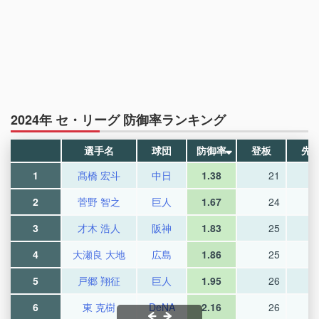
2024年 セ・リーグ 防御率ランキング
選手名
球団
防御率
登板
先
1
髙橋 宏斗
中日
1.38
21
2
菅野 智之
巨人
1.67
24
3
才木 浩人
阪神
1.83
25
4
大瀬良 大地
広島
1.86
25
5
戸郷 翔征
巨人
1.95
26
6
東 克樹
DeNA
2.16
26