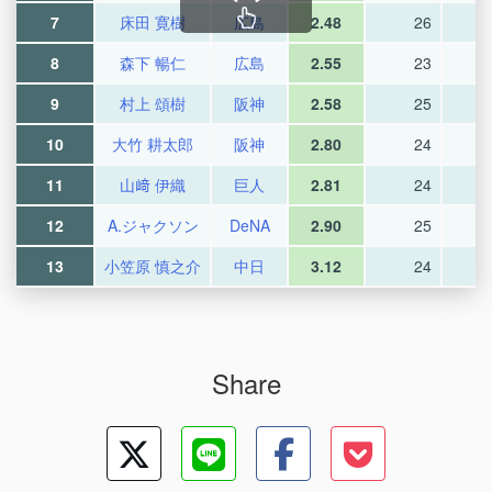
7
床田 寛樹
広島
2.48
26
8
森下 暢仁
広島
2.55
23
9
村上 頌樹
阪神
2.58
25
10
大竹 耕太郎
阪神
2.80
24
11
山﨑 伊織
巨人
2.81
24
12
A.ジャクソン
DeNA
2.90
25
13
小笠原 慎之介
中日
3.12
24
Share