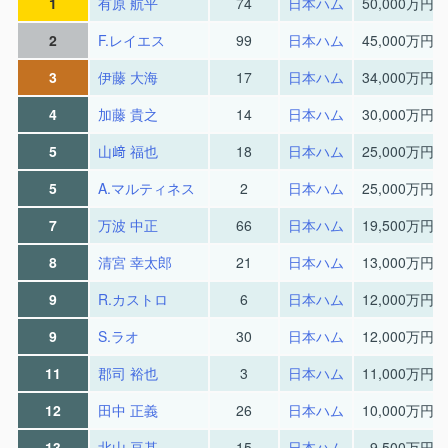
1
有原 航平
74
日本ハム
50,000万円
2
F.レイエス
99
日本ハム
45,000万円
3
伊藤 大海
17
日本ハム
34,000万円
4
加藤 貴之
14
日本ハム
30,000万円
5
山﨑 福也
18
日本ハム
25,000万円
5
A.マルティネス
2
日本ハム
25,000万円
7
万波 中正
66
日本ハム
19,500万円
8
清宮 幸太郎
21
日本ハム
13,000万円
9
R.カストロ
6
日本ハム
12,000万円
9
S.ラオ
30
日本ハム
12,000万円
11
郡司 裕也
3
日本ハム
11,000万円
12
田中 正義
26
日本ハム
10,000万円
13
北山 亘基
15
日本ハム
9,500万円