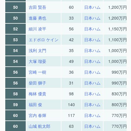
50
吉田 賢吾
60
日本ハム
1,200万円
50
進藤 勇也
33
日本ハム
1,200万円
52
細川 凌平
56
日本ハム
1,150万円
53
エドポロ ケイン
42
日本ハム
1,100万円
54
浅利 太門
35
日本ハム
1,000万円
54
大塚 瑠晏
49
日本ハム
1,000万円
56
宮崎 一樹
36
日本ハム
990万円
56
柴田 獅子
31
日本ハム
990万円
58
梅林 優貴
98
日本ハム
830万円
59
福田 俊
140
日本ハム
800万円
60
宮内 春輝
117
日本ハム
770万円
60
山城 航太郎
63
日本ハム
770万円