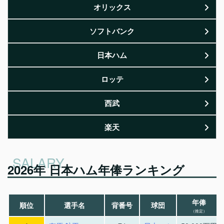
オリックス
ソフトバンク
日本ハム
ロッテ
西武
楽天
2026年 日本ハム年俸ランキング
年俸
順位
選手名
背番号
球団
（推定）