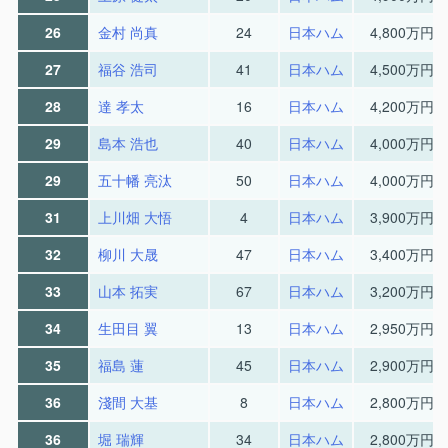
26
金村 尚真
24
日本ハム
4,800万円
27
福谷 浩司
41
日本ハム
4,500万円
28
達 孝太
16
日本ハム
4,200万円
29
島本 浩也
40
日本ハム
4,000万円
29
五十幡 亮汰
50
日本ハム
4,000万円
31
上川畑 大悟
4
日本ハム
3,900万円
32
柳川 大晟
47
日本ハム
3,400万円
33
山本 拓実
67
日本ハム
3,200万円
34
生田目 翼
13
日本ハム
2,950万円
35
福島 蓮
45
日本ハム
2,900万円
36
淺間 大基
8
日本ハム
2,800万円
36
堀 瑞輝
34
日本ハム
2,800万円