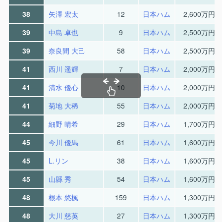
38
矢澤 宏太
12
日本ハム
2,600万円
39
中島 卓也
9
日本ハム
2,500万円
39
奈良間 大己
58
日本ハム
2,500万円
41
西川 遥輝
7
日本ハム
2,000万円
41
清水 優心
10
日本ハム
2,000万円
41
菊地 大稀
55
日本ハム
2,000万円
44
細野 晴希
29
日本ハム
1,700万円
45
今川 優馬
61
日本ハム
1,600万円
45
L.リン
38
日本ハム
1,600万円
45
山縣 秀
54
日本ハム
1,600万円
48
根本 悠楓
159
日本ハム
1,300万円
48
大川 慈英
27
日本ハム
1,300万円