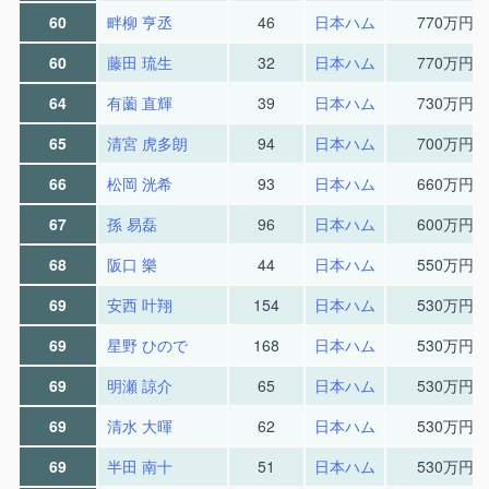
60
畔柳 亨丞
46
日本ハム
770万円
60
藤田 琉生
32
日本ハム
770万円
64
有薗 直輝
39
日本ハム
730万円
65
清宮 虎多朗
94
日本ハム
700万円
66
松岡 洸希
93
日本ハム
660万円
67
孫 易磊
96
日本ハム
600万円
68
阪口 樂
44
日本ハム
550万円
69
安西 叶翔
154
日本ハム
530万円
69
星野 ひので
168
日本ハム
530万円
69
明瀬 諒介
65
日本ハム
530万円
69
清水 大暉
62
日本ハム
530万円
69
半田 南十
51
日本ハム
530万円