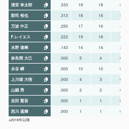
清宮 幸太郎
.333
19
18
6
郡司 裕也
.313
18
16
5
万波 中正
.250
17
16
4
F.レイエス
.222
19
18
4
水野 達稀
.143
14
14
2
奈良間 大己
.000
5
4
0
水谷 瞬
.000
10
10
0
上川畑 大悟
.000
4
3
0
山縣 秀
.000
2
2
0
吉田 賢吾
.000
1
1
0
西川 遥輝
.000
1
1
0
※2016年以降