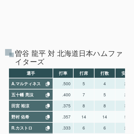
曽谷 龍平 対 北海道日本ハムファ
イターズ
選手
打率
打席
打数
安打
A.マルティネス
.500
5
4
2
五十幡 亮汰
.400
7
5
2
田宮 裕涼
.375
8
8
3
野村 佑希
.357
14
14
5
R.カストロ
.333
6
6
2