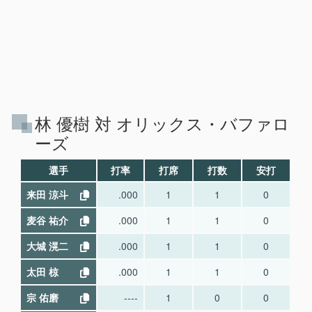
林 優樹 対 オリックス・バファロ
ーズ
選手
打率
打席
打数
安打
本
来田 涼斗
.000
1
1
0
麦谷 祐介
.000
1
1
0
大城 滉二
.000
1
1
0
太田 椋
.000
1
1
0
宗 佑磨
----
1
0
0