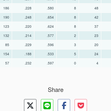
186
.228
.580
8
48
190
.248
.654
8
42
123
.220
.624
8
37
132
.214
.577
2
23
85
.229
.596
3
20
154
.188
.533
5
24
57
.232
.597
0
4
Share