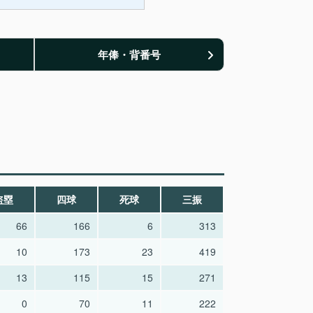
年俸・背番号
盗塁
四球
死球
三振
66
166
6
313
10
173
23
419
13
115
15
271
0
70
11
222