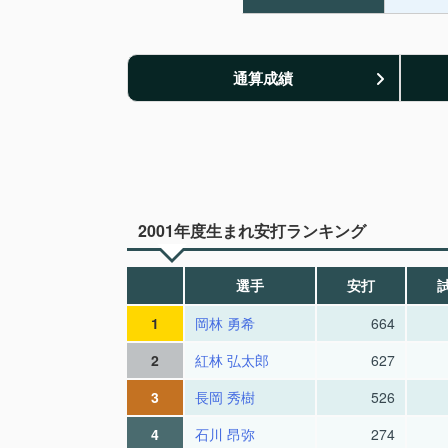
通算成績
2001年度生まれ安打ランキング
選手
安打
1
岡林 勇希
664
2
紅林 弘太郎
627
3
長岡 秀樹
526
4
石川 昂弥
274