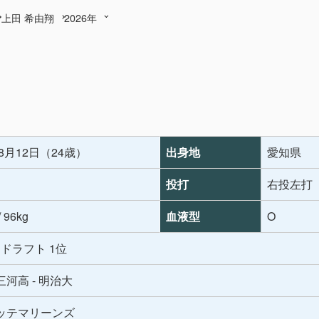
上田 希由翔
2026年
翔
年8月12日（24歳）
出身地
愛知県
投打
右投左打
/ 96kg
血液型
O
年 ドラフト 1位
河高 - 明治大
ッテマリーンズ