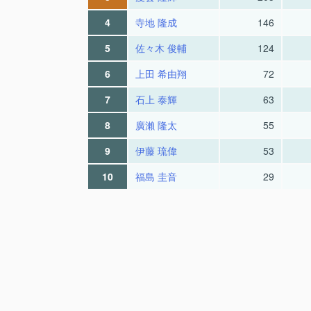
4
寺地 隆成
146
5
佐々木 俊輔
124
6
上田 希由翔
72
7
石上 泰輝
63
8
廣瀨 隆太
55
9
伊藤 琉偉
53
10
福島 圭音
29