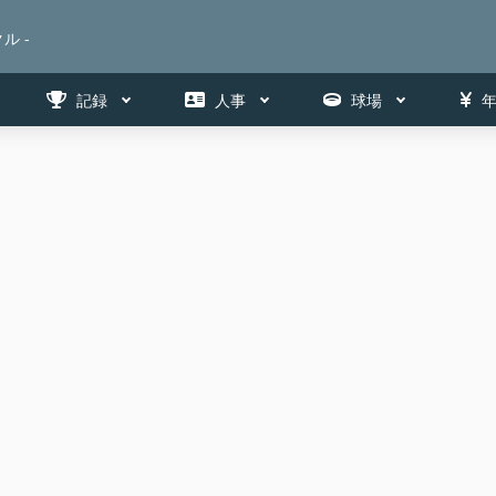
ル -
記録
人事
球場