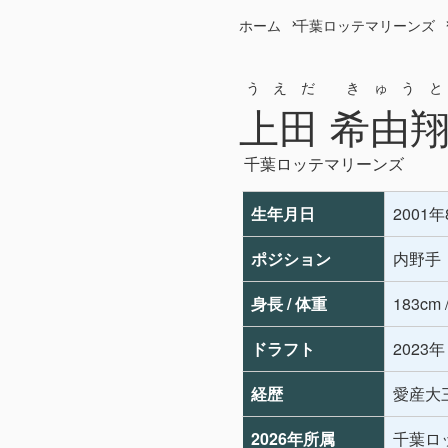
ホーム
千葉ロッテマリーンズ
うえだ きゅうと
上田 希由
千葉ロッテマリーンズ
生年月日
2001
ポジション
内野手
身長 / 体重
183cm 
ドラフト
2023
経歴
愛産大三
2026年所属
千葉ロ