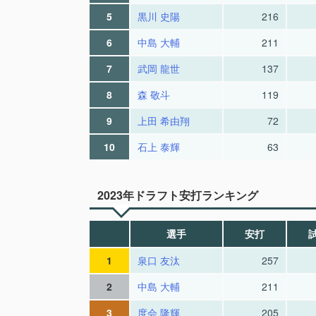
5
黒川 史陽
216
6
中島 大輔
211
7
武岡 龍世
137
8
森 敬斗
119
9
上田 希由翔
72
10
石上 泰輝
63
2023年ドラフト安打ランキング
選手
安打
1
泉口 友汰
257
2
中島 大輔
211
3
度会 隆輝
205