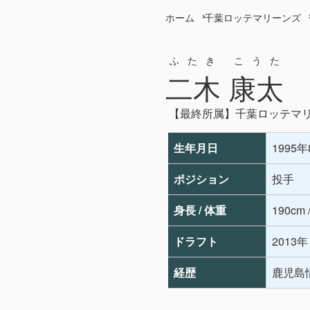
ホーム
千葉ロッテマリーンズ
ふたき こうた
二木 康太
【最終所属】千葉ロッテマ
生年月日
1995
ポジション
投手
身長 / 体重
190cm 
ドラフト
2013
経歴
鹿児島