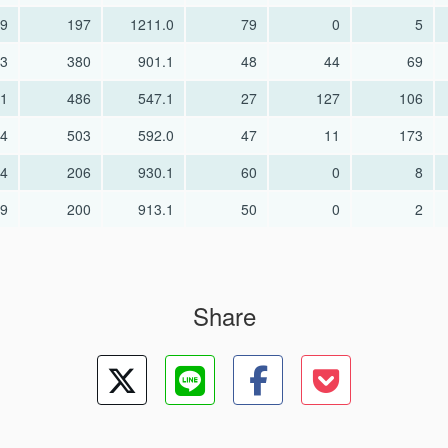
49
197
1211.0
79
0
5
33
380
901.1
48
44
69
21
486
547.1
27
127
106
84
503
592.0
47
11
173
44
206
930.1
60
0
8
89
200
913.1
50
0
2
Share