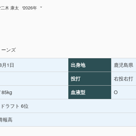
二木 康太
2026年
リーンズ
年8月1日
出身地
鹿児島県
投打
右投右打
/ 85kg
血液型
O
年 ドラフト 6位
情報高