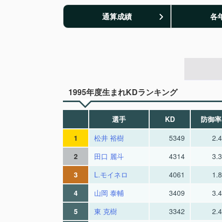
通算成績
各
1995年度生まれKDランキング
選手
KD
防御率
1
松井 裕樹
5349
2.
2
田口 麗斗
4314
3.
3
L.モイネロ
4061
1.
4
山岡 泰輔
3409
3.
5
東 克樹
3342
2.