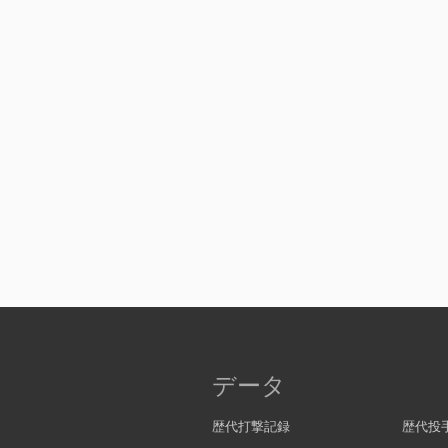
データ
歴代打撃記録
歴代投