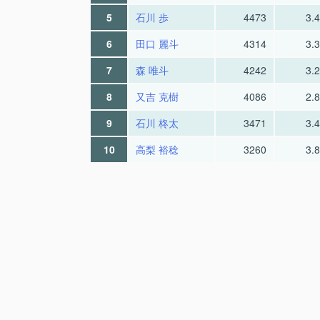
5
石川 歩
4473
3.
6
田口 麗斗
4314
3.
7
森 唯斗
4242
3.
8
又吉 克樹
4086
2.
9
石川 柊太
3471
3.
10
高梨 裕稔
3260
3.