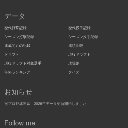
データ
歴代打撃記録
歴代投手記録
シーズン打撃記録
シーズン投手記録
達成間近の記録
成績比較
ドラフト
現役ドラフト
現役ドラフト対象選手
球場別
年俸ランキング
クイズ
お知らせ
祝プロ野球開幕 2026年データ更新開始しました
Follow me