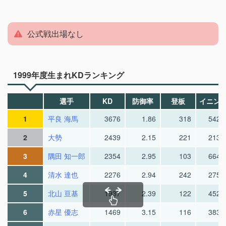
公式戦出場なし
1999年度生まれKDランキング
選手
KD
防御率
登板
イニン
1
平良 海馬
3676
1.86
318
542.
2
大勢
2439
2.15
221
213.
3
隅田 知一郎
2354
2.95
103
664.
4
清水 達也
2276
2.94
242
275.
5
北山 亘基
1937
2.39
122
452.
6
赤星 優志
1469
3.15
116
383.