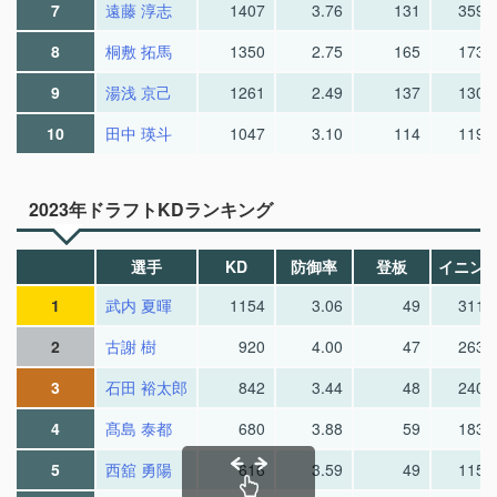
7
遠藤 淳志
1407
3.76
131
359.
8
桐敷 拓馬
1350
2.75
165
173.
9
湯浅 京己
1261
2.49
137
130.
10
田中 瑛斗
1047
3.10
114
119.
2023年ドラフトKDランキング
選手
KD
防御率
登板
イニン
1
武内 夏暉
1154
3.06
49
311.
2
古謝 樹
920
4.00
47
263.
3
石田 裕太郎
842
3.44
48
240.
4
髙島 泰都
680
3.88
59
183.
5
西舘 勇陽
616
3.59
49
115.