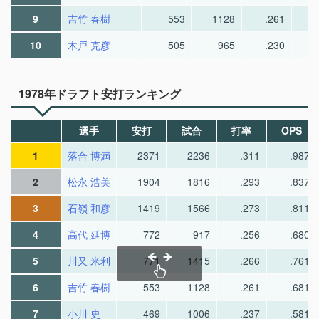
9
吉竹 春樹
553
1128
.261
10
木戸 克彦
505
965
.230
1978年ドラフト安打ランキング
選手
安打
試合
打率
OPS
1
落合 博満
2371
2236
.311
.987
2
松永 浩美
1904
1816
.293
.837
3
石嶺 和彦
1419
1566
.273
.811
4
高代 延博
772
917
.256
.680
5
川又 米利
771
1415
.266
.761
6
吉竹 春樹
553
1128
.261
.681
7
小川 史
469
1006
.237
.581