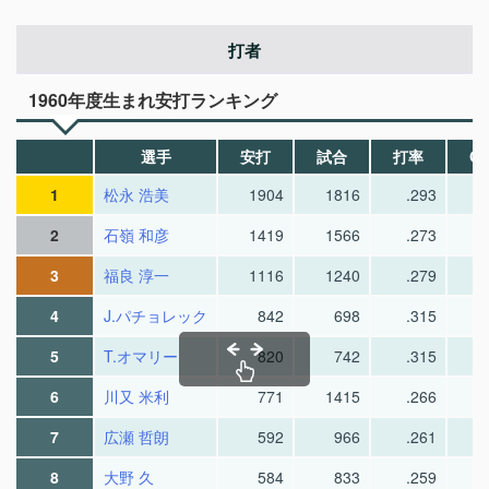
打者
1960年度生まれ安打ランキング
選手
安打
試合
打率
O
1
松永 浩美
1904
1816
.293
2
石嶺 和彦
1419
1566
.273
3
福良 淳一
1116
1240
.279
4
J.パチョレック
842
698
.315
5
T.オマリー
820
742
.315
6
川又 米利
771
1415
.266
7
広瀬 哲朗
592
966
.261
8
大野 久
584
833
.259