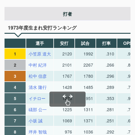
打者
1973年度生まれ安打ランキング
選手
安打
試合
打率
OPS
1
小笠原 道大
2120
1992
.310
.92
2
中村 紀洋
2101
2267
.266
.82
3
松中 信彦
1767
1780
.296
.92
4
清水 隆行
1428
1485
.289
.75
5
イチロー
1278
951
.353
.94
6
礒部 公一
1225
1311
.281
.75
7
小坂 誠
1069
1371
.251
.65
8
坪井 智哉
976
1036
.292
.73