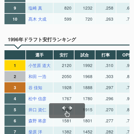
9
塩崎 真
820
1232
.258
.66
10
髙木 大成
599
720
.263
.73
1996年ドラフト安打ランキング
選手
安打
試合
打率
OPS
1
小笠原 道大
2120
1992
.310
.92
2
和田 一浩
2050
1968
.303
.89
3
谷 佳知
1928
1888
.297
.77
4
松中 信彦
1767
1780
.296
.92
5
井口 資仁
1760
1915
.270
.80
6
森野 将彦
1581
1801
.277
.77
7
柴原 洋
1382
1452
.282
.72