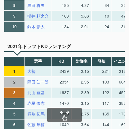
8
黒田 将矢
185
4.37
34
35.
9
櫻井 頼之介
163
5.66
10
47.
10
鈴木 豪太
134
2.01
24
31.
2021年ドラフトKDランキング
選手
KD
防御率
登板
イニン
1
大勢
2439
2.15
221
213.
2
隅田 知一郎
2354
2.95
103
664.
3
北山 亘基
1937
2.39
122
452.
4
赤星 優志
1470
3.15
117
383.
5
桐敷 拓馬
1350
2.75
165
173.
6
佐藤 隼輔
1042
3.64
144
160.