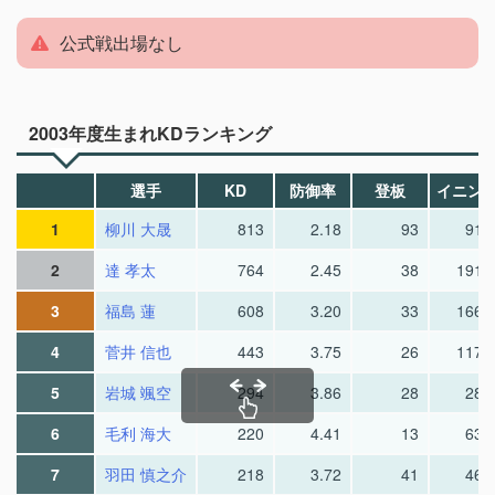
公式戦出場なし
2003年度生まれKDランキング
選手
KD
防御率
登板
イニン
1
柳川 大晟
813
2.18
93
91.
2
達 孝太
764
2.45
38
191.
3
福島 蓮
608
3.20
33
166.
4
菅井 信也
443
3.75
26
117.
5
岩城 颯空
294
3.86
28
28.
6
毛利 海大
220
4.41
13
63.
7
羽田 慎之介
218
3.72
41
46.