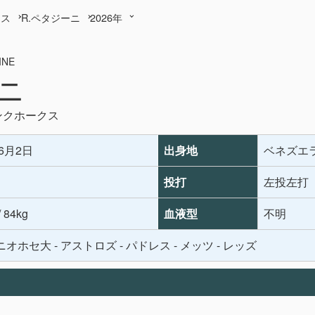
クス
R.ペタジーニ
2026年
NE
ーニ
ンクホークス
年6月2日
出身地
ベネズエ
投打
左投左打
/ 84kg
血液型
不明
オホセ大 - アストロズ - パドレス - メッツ - レッズ