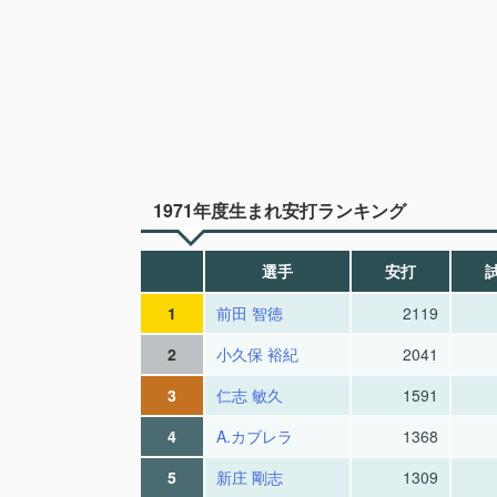
1971年度生まれ安打ランキング
選手
安打
1
前田 智徳
2119
2
小久保 裕紀
2041
3
仁志 敏久
1591
4
A.カブレラ
1368
5
新庄 剛志
1309