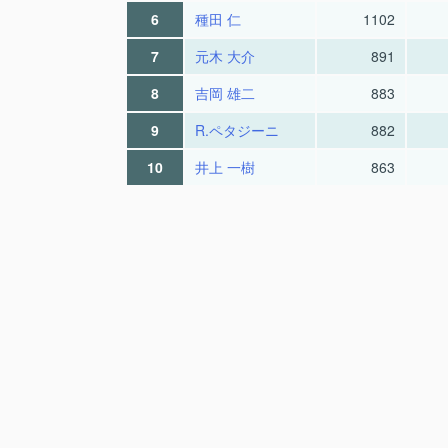
6
種田 仁
1102
7
元木 大介
891
8
吉岡 雄二
883
9
R.ペタジーニ
882
10
井上 一樹
863