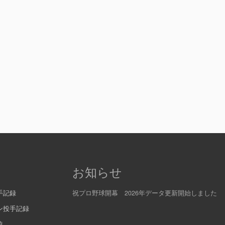
お知らせ
手記録
祝プロ野球開幕 2026年データ更新開始しました
ン投手記録
較