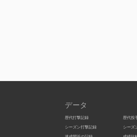
データ
歴代打撃記録
歴代投
シーズン打撃記録
シーズ
達成間近の記録
成績比