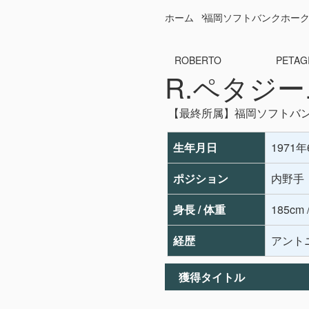
ホーム
福岡ソフトバンクホー
ROBERTO PETAGI
R.ペタジ
【最終所属】福岡ソフトバ
生年月日
1971
ポジション
内野手
身長 / 体重
185cm 
経歴
アントニ
獲得タイトル