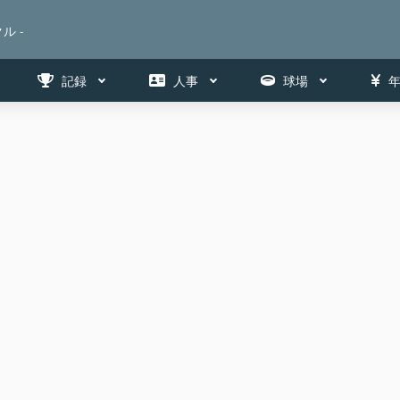
ル -
記録
人事
球場