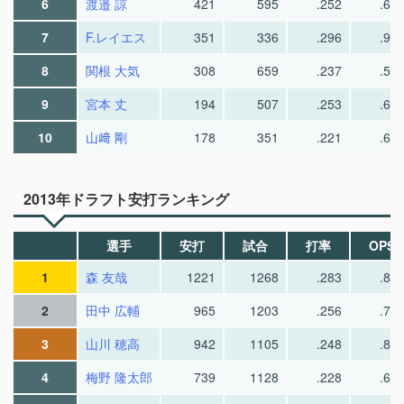
6
渡邉 諒
421
595
.252
.68
7
F.レイエス
351
336
.296
.90
8
関根 大気
308
659
.237
.58
9
宮本 丈
194
507
.253
.65
10
山﨑 剛
178
351
.221
.62
2013年ドラフト安打ランキング
選手
安打
試合
打率
OPS
1
森 友哉
1221
1268
.283
.81
2
田中 広輔
965
1203
.256
.71
3
山川 穂高
942
1105
.248
.86
4
梅野 隆太郎
739
1128
.228
.61