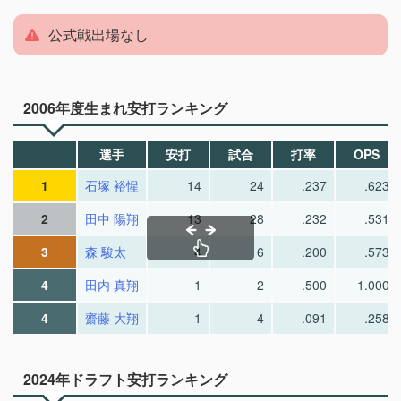
公式戦出場なし
2006年度生まれ安打ランキング
選手
安打
試合
打率
OPS
1
石塚 裕惺
14
24
.237
.623
2
田中 陽翔
13
28
.232
.531
3
森 駿太
4
6
.200
.573
4
田内 真翔
1
2
.500
1.000
4
齋藤 大翔
1
4
.091
.258
2024年ドラフト安打ランキング