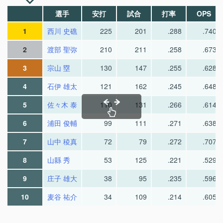
選手
安打
試合
打率
OPS
1
西川 史礁
225
201
.288
.740
2
渡部 聖弥
210
211
.258
.673
3
宗山 塁
130
147
.255
.628
4
石伊 雄太
121
162
.245
.648
5
佐々木 泰
110
131
.266
.614
6
浦田 俊輔
99
111
.271
.638
7
山中 稜真
72
79
.272
.707
8
山縣 秀
53
125
.221
.529
9
庄子 雄大
38
95
.235
.596
10
麦谷 祐介
34
109
.214
.605