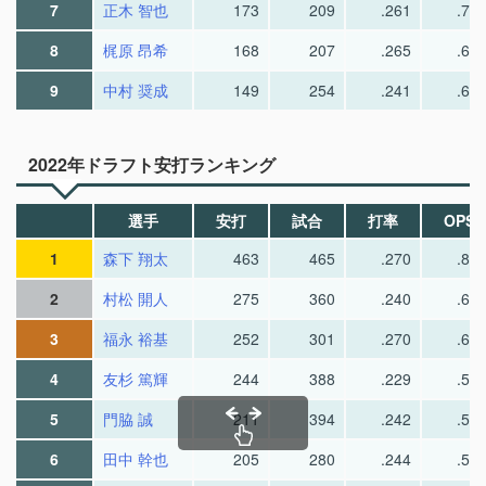
7
正木 智也
173
209
.261
.77
8
梶原 昂希
168
207
.265
.66
9
中村 奨成
149
254
.241
.62
2022年ドラフト安打ランキング
選手
安打
試合
打率
OPS
1
森下 翔太
463
465
.270
.81
2
村松 開人
275
360
.240
.61
3
福永 裕基
252
301
.270
.69
4
友杉 篤輝
244
388
.229
.53
5
門脇 誠
211
394
.242
.59
6
田中 幹也
205
280
.244
.59