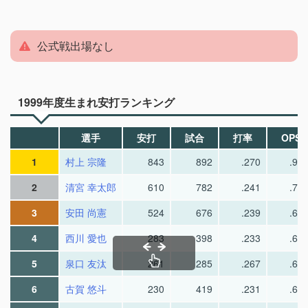
公式戦出場なし
1999年度生まれ安打ランキング
選手
安打
試合
打率
OPS
1
村上 宗隆
843
892
.270
.95
2
清宮 幸太郎
610
782
.241
.72
3
安田 尚憲
524
676
.239
.66
4
西川 愛也
283
398
.233
.61
5
泉口 友汰
261
285
.267
.69
6
古賀 悠斗
230
419
.231
.62